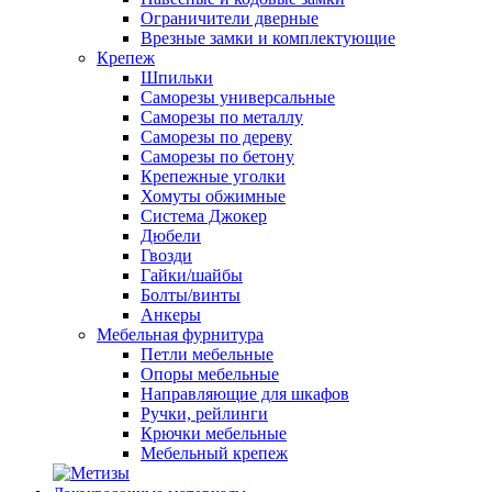
Ограничители дверные
Врезные замки и комплектующие
Крепеж
Шпильки
Саморезы универсальные
Саморезы по металлу
Саморезы по дереву
Саморезы по бетону
Крепежные уголки
Хомуты обжимные
Система Джокер
Дюбели
Гвозди
Гайки/шайбы
Болты/винты
Анкеры
Мебельная фурнитура
Петли мебельные
Опоры мебельные
Направляющие для шкафов
Ручки, рейлинги
Крючки мебельные
Мебельный крепеж