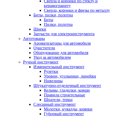
Сверла и коронки по стеклу и
керамограниту
Сверла, коронки и фрезы по металлу
Биты, пилки, полотна
Биты
Пилки, полотна
Шнеки
Запчасти для электроинструмента
Автотовары
Ароматизаторы для автомобиля
Очистители
Оборудование для автомобиля
Уход за автомобилем
Ручной инструмент
Измерительный инструмент
Рулетки
Уровни, угольники, линейки
Нивелиры
Штукатурно-отделочный инструмент
Кельмы, гладилки, ковши
Правила строительные
Шпатели, терки
Слесарный инструмент
Молотки, кувалды, киянки
Губцевый инструмент