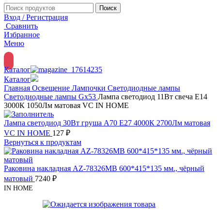
Поиск
Вход / Регистрация
Сравнить
Избранное
Меню
Каталог
Каталог
Главная
Освещение
Лампочки
Светодиодные лампы
Светодиодные лампы Gx53
Лампа светодиод 11Вт свеча Е14
3000К 1050Лм матовая VC IN HOME
Лампа светодиод 30Вт груша А70 Е27 4000К 2700Лм матовая
VC IN HOME
127
₽
Вернуться к продуктам
Раковина накладная AZ-78326MB 600*415*135 мм., чёрный
матовый
7240
₽
IN HOME