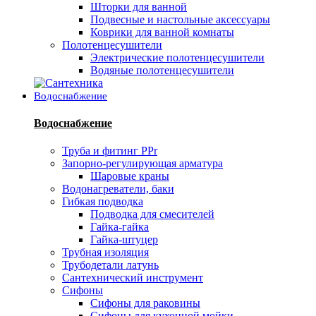
Шторки для ванной
Подвесные и настольные аксессуары
Коврики для ванной комнаты
Полотенцесушители
Электрические полотенцесушители
Водяные полотенцесушители
Водоснабжение
Водоснабжение
Труба и фитинг PPr
Запорно-регулирующая арматура
Шаровые краны
Водонагреватели, баки
Гибкая подводка
Подводка для смесителей
Гайка-гайка
Гайка-штуцер
Трубная изоляция
Трубодетали латунь
Сантехнический инструмент
Сифоны
Сифоны для раковины
Сифоны для кухонной мойки