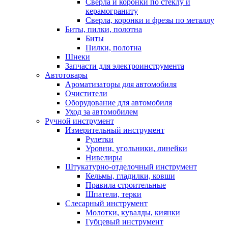
Сверла и коронки по стеклу и
керамограниту
Сверла, коронки и фрезы по металлу
Биты, пилки, полотна
Биты
Пилки, полотна
Шнеки
Запчасти для электроинструмента
Автотовары
Ароматизаторы для автомобиля
Очистители
Оборудование для автомобиля
Уход за автомобилем
Ручной инструмент
Измерительный инструмент
Рулетки
Уровни, угольники, линейки
Нивелиры
Штукатурно-отделочный инструмент
Кельмы, гладилки, ковши
Правила строительные
Шпатели, терки
Слесарный инструмент
Молотки, кувалды, киянки
Губцевый инструмент