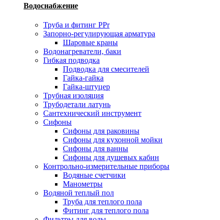
Водоснабжение
Труба и фитинг PPr
Запорно-регулирующая арматура
Шаровые краны
Водонагреватели, баки
Гибкая подводка
Подводка для смесителей
Гайка-гайка
Гайка-штуцер
Трубная изоляция
Трубодетали латунь
Сантехнический инструмент
Сифоны
Сифоны для раковины
Сифоны для кухонной мойки
Сифоны для ванны
Сифоны для душевых кабин
Контрольно-измерительные приборы
Водяные счетчики
Манометры
Водяной теплый пол
Труба для теплого пола
Фитинг для теплого пола
Фильтры для воды