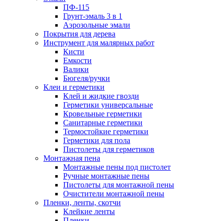
ПФ-115
Грунт-эмаль 3 в 1
Аэрозольные эмали
Покрытия для дерева
Инструмент для малярных работ
Кисти
Емкости
Валики
Бюгеля/ручки
Клеи и герметики
Клей и жидкие гвозди
Герметики универсальные
Кровельные герметики
Санитарные герметики
Термостойкие герметики
Герметики для пола
Пистолеты для герметиков
Монтажная пена
Монтажные пены под пистолет
Ручные монтажные пены
Пистолеты для монтажной пены
Очистители монтажной пены
Пленки, ленты, скотчи
Клейкие ленты
Пленки