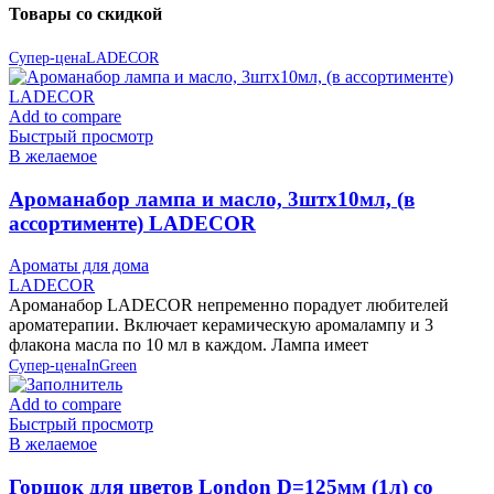
Товары со скидкой
Супер-цена
LADECOR
Add to compare
Быстрый просмотр
В желаемое
Ароманабор лампа и масло, 3штx10мл, (в
ассортименте) LADECOR
Ароматы для дома
LADECOR
Ароманабор LADECOR непременно порадует любителей
ароматерапии. Включает керамическую аромалампу и 3
флакона масла по 10 мл в каждом. Лампа имеет
Супер-цена
InGreen
Add to compare
Быстрый просмотр
В желаемое
Горшок для цветов London D=125мм (1л) со