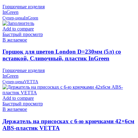
Горшочные изделия
InGreen
Супер-цена
InGreen
Add to compare
Быстрый просмотр
В желаемое
Горшок для цветов London D=230мм (5л) со
вставкой, Сливочный, пластик InGreen
Горшочные изделия
InGreen
Супер-цена
VETTA
Add to compare
Быстрый просмотр
В желаемое
Держатель на присосках с 6-ю крючками 42×6см
ABS-пластик VETTA