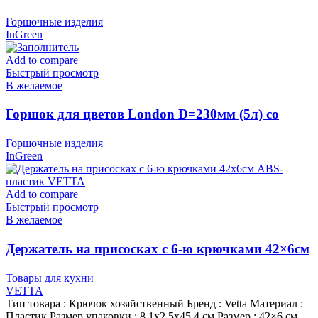
вставкой, Олива, пластик InGreen
Горшочные изделия
InGreen
Add to compare
Быстрый просмотр
В желаемое
Горшок для цветов London D=230мм (5л) со
вставкой, Сливочный, пластик InGreen
Горшочные изделия
InGreen
Add to compare
Быстрый просмотр
В желаемое
Держатель на присосках с 6-ю крючками 42×6см
ABS-пластик VETTA
Товары для кухни
VETTA
Тип товара : Крючок хозяйственный Бренд : Vetta Материал :
Пластик Размер упаковки : 8,1х2,5х45,4 см Размер : 42×6 см