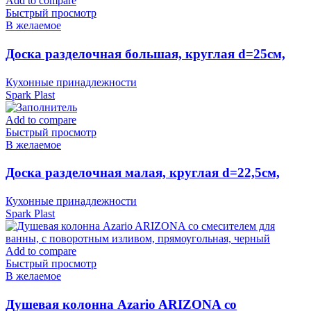
Add to compare
Быстрый просмотр
В желаемое
Доска разделочная большая, круглая d=25см,
слоновая кость IS10007/12 Spark Plast (аналог
Кухонные принадлежности
819586)
Spark Plast
Add to compare
Быстрый просмотр
В желаемое
Доска разделочная малая, круглая d=22,5см,
слоновая кость IS10006/12 Spark Plast
Кухонные принадлежности
Spark Plast
Add to compare
Быстрый просмотр
В желаемое
Душевая колонна Azario ARIZONA со