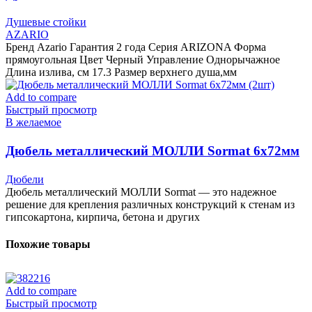
смесителем для ванны, с поворотным изливом,
Душевые стойки
прямоугольная, черный
AZARIO
Бренд Azario Гарантия 2 года Серия ARIZONA Форма
прямоугольная Цвет Черный Управление Однорычажное
Длина излива, см 17.3 Размер верхнего душа,мм
Add to compare
Быстрый просмотр
В желаемое
Дюбель металлический МОЛЛИ Sormat 6х72мм
(2шт)
Дюбели
Дюбель металлический МОЛЛИ Sormat — это надежное
решение для крепления различных конструкций к стенам из
гипсокартона, кирпича, бетона и других
Похожие товары
Add to compare
Быстрый просмотр