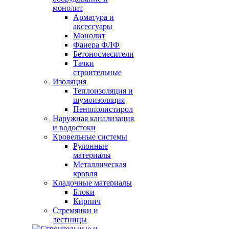
монолит
Арматура и
аксессуары
Монолит
Фанера ФЛФ
Бетоносмесители
Тачки
строительные
Изоляция
Теплоизоляция и
шумоизоляция
Пенополистирол
Наружная канализация
и водостоки
Кровельные системы
Рулонные
материалы
Металлическая
кровля
Кладочные материалы
Блоки
Кирпич
Стремянки и
лестницы