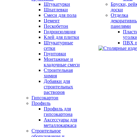
Штукатурки
Бруски, рей
Шпатлевки
доски
Смеси для пола
Отделка
Цемент
декоративн
Пескобетон
панелями
Гидроизоляция
Пласт
Клей для плитки
уголк
Штукатурные
ПВХ п
сетки
Грунтовки
Монтажные и
кладочные смеси
Строительная
химия
Добавки для
строительных
растворов
Гипсокартон
Профиль
Профиль для
гипсокартона
Аксессуары для
металлокаркаса
Строительное
оборудование и