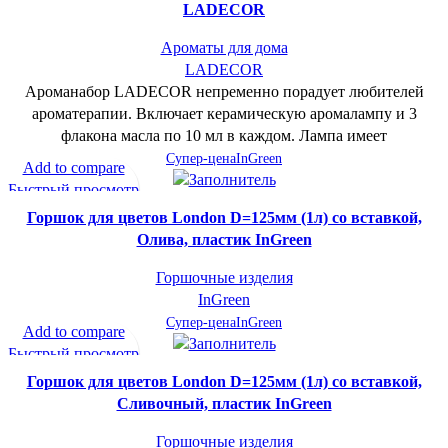
LADECOR
Ароматы для дома
LADECOR
Ароманабор LADECOR непременно порадует любителей
ароматерапии. Включает керамическую аромалампу и 3
флакона масла по 10 мл в каждом. Лампа имеет
Супер-цена
InGreen
Add to compare
Быстрый просмотр
В желаемое
Горшок для цветов London D=125мм (1л) со вставкой,
Олива, пластик InGreen
Горшочные изделия
InGreen
Супер-цена
InGreen
Add to compare
Быстрый просмотр
В желаемое
Горшок для цветов London D=125мм (1л) со вставкой,
Сливочный, пластик InGreen
Горшочные изделия