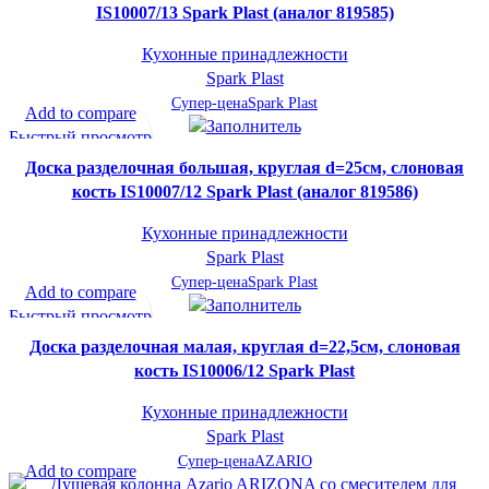
IS10007/13 Spark Plast (аналог 819585)
Кухонные принадлежности
Spark Plast
Супер-цена
Spark Plast
Add to compare
Быстрый просмотр
В желаемое
Доска разделочная большая, круглая d=25см, слоновая
кость IS10007/12 Spark Plast (аналог 819586)
Кухонные принадлежности
Spark Plast
Супер-цена
Spark Plast
Add to compare
Быстрый просмотр
В желаемое
Доска разделочная малая, круглая d=22,5см, слоновая
кость IS10006/12 Spark Plast
Кухонные принадлежности
Spark Plast
Супер-цена
AZARIO
Add to compare