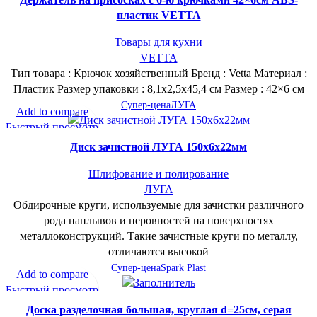
пластик VETTA
Товары для кухни
VETTA
Тип товара : Крючок хозяйственный Бренд : Vetta Материал :
Пластик Размер упаковки : 8,1х2,5х45,4 см Размер : 42×6 см
Супер-цена
ЛУГА
Add to compare
Быстрый просмотр
В желаемое
Диск зачистной ЛУГА 150х6х22мм
Шлифование и полирование
ЛУГА
Обдирочные круги, используемые для зачистки различного
рода наплывов и неровностей на поверхностях
металлоконструкций. Такие зачистные круги по металлу,
отличаются высокой
Супер-цена
Spark Plast
Add to compare
Быстрый просмотр
В желаемое
Доска разделочная большая, круглая d=25см, серая