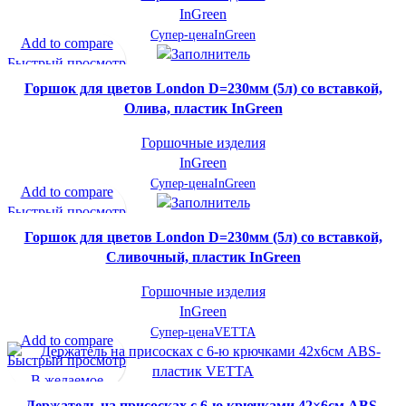
InGreen
Супер-цена
InGreen
Add to compare
Быстрый просмотр
В желаемое
Горшок для цветов London D=230мм (5л) со вставкой,
Олива, пластик InGreen
Горшочные изделия
InGreen
Супер-цена
InGreen
Add to compare
Быстрый просмотр
В желаемое
Горшок для цветов London D=230мм (5л) со вставкой,
Сливочный, пластик InGreen
Горшочные изделия
InGreen
Супер-цена
VETTA
Add to compare
Быстрый просмотр
В желаемое
Держатель на присосках с 6-ю крючками 42×6см ABS-