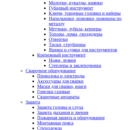
Молотки, кувалды, киянки
Губцевый инструмент
Ключи, торцевые головки и наборы
Напильники, ножовки, ножницы по
металлу
Метчики, зубила, кернеры
Топоры, ломы, гвоздодеры
Отвертки
Тиски, струбцины
Ящики и сумки для инструментов
Крепежный инструмент
Ножи, лезвия
Степлеры и заклепочники
Сварочное оборудование
Проволока и электроды
Аксессуары для сварки
Маски для сварки, краги
Горелки газовые
Сварочные аппараты
Защита
Защита головы и слуха
Защита дыхания и зрения
Пожарная защита и оборудование
Монтажные пояса
Спецодежда