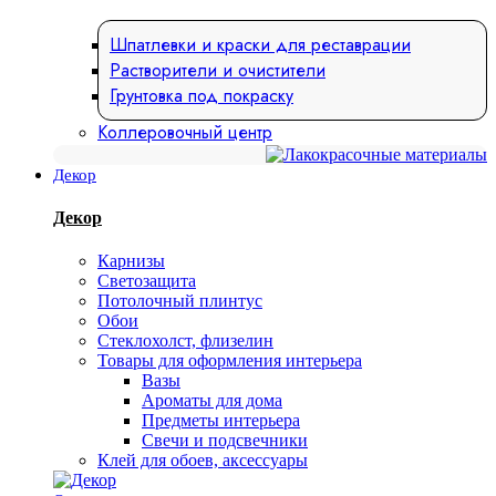
Шпатлевки и краски для реставрации
Растворители и очистители
Грунтовка под покраску
Коллеровочный центр
Декор
Декор
Карнизы
Светозащита
Потолочный плинтус
Обои
Стеклохолст, флизелин
Товары для оформления интерьера
Вазы
Ароматы для дома
Предметы интерьера
Свечи и подсвечники
Клей для обоев, аксессуары