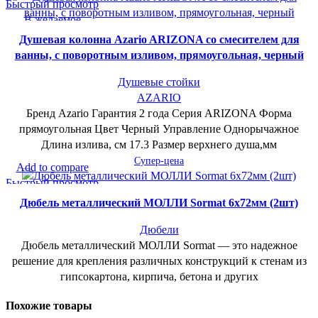
Быстрый просмотр
В желаемое
Душевая колонна Azario ARIZONA со смесителем для
ванны, с поворотным изливом, прямоугольная, черный
Душевые стойки
AZARIO
Бренд Azario Гарантия 2 года Серия ARIZONA Форма
прямоугольная Цвет Черный Управление Однорычажное
Длина излива, см 17.3 Размер верхнего душа,мм
Супер-цена
Add to compare
Быстрый просмотр
В желаемое
Дюбель металлический МОЛЛИ Sormat 6х72мм (2шт)
Дюбели
Дюбель металлический МОЛЛИ Sormat — это надежное
решение для крепления различных конструкций к стенам из
гипсокартона, кирпича, бетона и других
Похожие товары