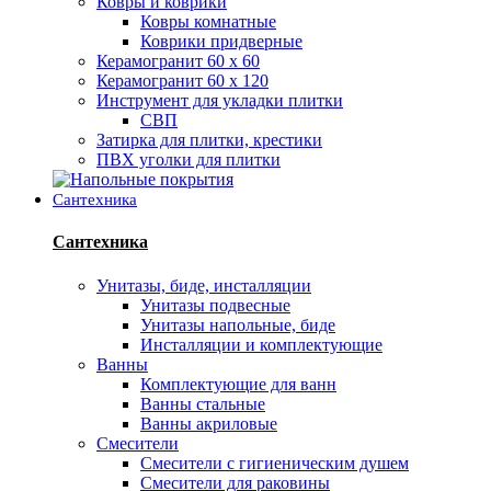
Ковры и коврики
Ковры комнатные
Коврики придверные
Керамогранит 60 х 60
Керамогранит 60 х 120
Инструмент для укладки плитки
СВП
Затирка для плитки, крестики
ПВХ уголки для плитки
Сантехника
Сантехника
Унитазы, биде, инсталляции
Унитазы подвесные
Унитазы напольные, биде
Инсталляции и комплектующие
Ванны
Комплектующие для ванн
Ванны стальные
Ванны акриловые
Смесители
Смесители с гигиеническим душем
Смесители для раковины