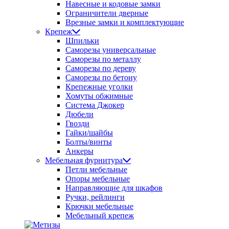
Навесные и кодовые замки
Ограничители дверные
Врезные замки и комплектующие
Крепеж
Шпильки
Саморезы универсальные
Саморезы по металлу
Саморезы по дереву
Саморезы по бетону
Крепежные уголки
Хомуты обжимные
Система Джокер
Дюбели
Гвозди
Гайки/шайбы
Болты/винты
Анкеры
Мебельная фурнитура
Петли мебельные
Опоры мебельные
Направляющие для шкафов
Ручки, рейлинги
Крючки мебельные
Мебельный крепеж