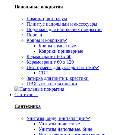
Напольные покрытия
Ламинат, линолеум
Плинтус напольный и аксессуары
Подложка для напольных покрытий
Пороги
Ковры и коврики
Ковры комнатные
Коврики придверные
Керамогранит 60 х 60
Керамогранит 60 х 120
Инструмент для укладки плитки
СВП
Затирка для плитки, крестики
ПВХ уголки для плитки
Сантехника
Сантехника
Унитазы, биде, инсталляции
Унитазы подвесные
Унитазы напольные, биде
Инсталляции и комплектующие