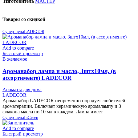
Изготовитель
МАСТЕР
Товары со скидкой
Супер-цена
LADECOR
Add to compare
Быстрый просмотр
В желаемое
Ароманабор лампа и масло, 3штx10мл, (в
ассортименте) LADECOR
Ароматы для дома
LADECOR
Ароманабор LADECOR непременно порадует любителей
ароматерапии. Включает керамическую аромалампу и 3
флакона масла по 10 мл в каждом. Лампа имеет
Супер-цена
InGreen
Add to compare
Быстрый просмотр