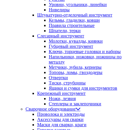
Уровни, угольники, линейки
Нивелиры
Штукатурно-отделочный инструмент
Кельмы, гладилки, ковши
Правила строительные
Шпатели, терки
Слесарный инструмент
Молотки, кувалды, киянки
Губцевый инструмент
Ключи, торцевые головки и наборы
Напильники, ножовки, ножницы по
металлу
Метчики, зубила, кернеры
Топоры, ломы, гвоздодеры
Отвертки
Тиски, струбцины
Ящики и сумки для инструментов
Крепежный инструмент
Ножи, лезвия
Степлеры и заклепочники
Сварочное оборудование
Проволока и электроды
Аксессуары для сварки
Маски для сварки, краги
Горелки газовые