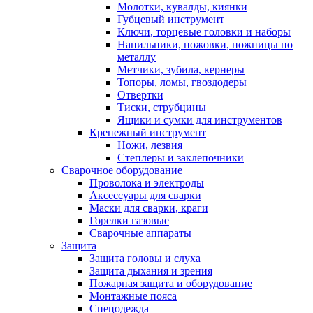
Молотки, кувалды, киянки
Губцевый инструмент
Ключи, торцевые головки и наборы
Напильники, ножовки, ножницы по
металлу
Метчики, зубила, кернеры
Топоры, ломы, гвоздодеры
Отвертки
Тиски, струбцины
Ящики и сумки для инструментов
Крепежный инструмент
Ножи, лезвия
Степлеры и заклепочники
Сварочное оборудование
Проволока и электроды
Аксессуары для сварки
Маски для сварки, краги
Горелки газовые
Сварочные аппараты
Защита
Защита головы и слуха
Защита дыхания и зрения
Пожарная защита и оборудование
Монтажные пояса
Спецодежда