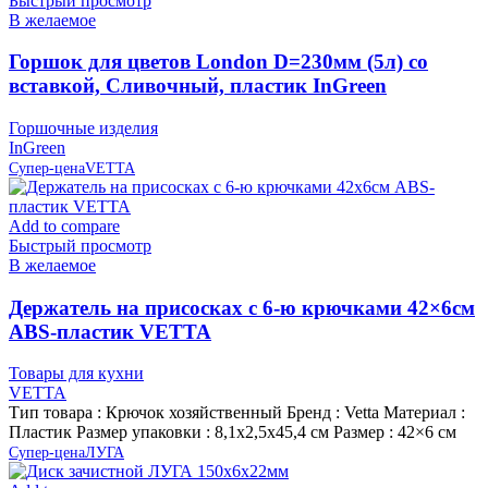
Быстрый просмотр
В желаемое
Горшок для цветов London D=230мм (5л) со
вставкой, Сливочный, пластик InGreen
Горшочные изделия
InGreen
Супер-цена
VETTA
Add to compare
Быстрый просмотр
В желаемое
Держатель на присосках с 6-ю крючками 42×6см
ABS-пластик VETTA
Товары для кухни
VETTA
Тип товара : Крючок хозяйственный Бренд : Vetta Материал :
Пластик Размер упаковки : 8,1х2,5х45,4 см Размер : 42×6 см
Супер-цена
ЛУГА