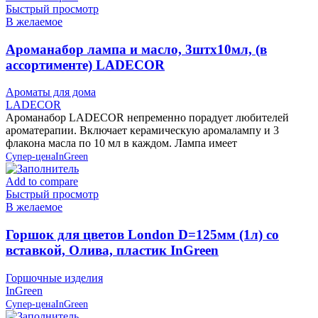
Быстрый просмотр
В желаемое
Ароманабор лампа и масло, 3штx10мл, (в
ассортименте) LADECOR
Ароматы для дома
LADECOR
Ароманабор LADECOR непременно порадует любителей
ароматерапии. Включает керамическую аромалампу и 3
флакона масла по 10 мл в каждом. Лампа имеет
Супер-цена
InGreen
Add to compare
Быстрый просмотр
В желаемое
Горшок для цветов London D=125мм (1л) со
вставкой, Олива, пластик InGreen
Горшочные изделия
InGreen
Супер-цена
InGreen