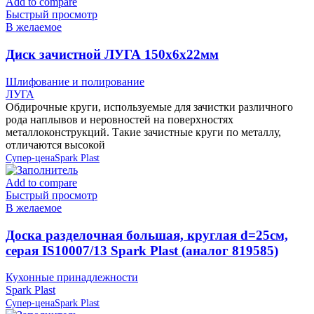
Add to compare
Быстрый просмотр
В желаемое
Диск зачистной ЛУГА 150х6х22мм
Шлифование и полирование
ЛУГА
Обдирочные круги, используемые для зачистки различного
рода наплывов и неровностей на поверхностях
металлоконструкций. Такие зачистные круги по металлу,
отличаются высокой
Супер-цена
Spark Plast
Add to compare
Быстрый просмотр
В желаемое
Доска разделочная большая, круглая d=25см,
серая IS10007/13 Spark Plast (аналог 819585)
Кухонные принадлежности
Spark Plast
Супер-цена
Spark Plast