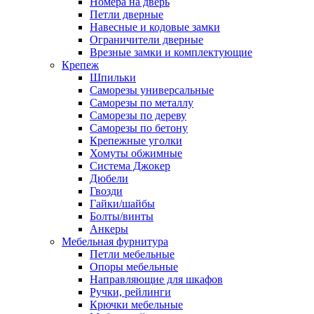
Номера на дверь
Петли дверные
Навесные и кодовые замки
Ограничители дверные
Врезные замки и комплектующие
Крепеж
Шпильки
Саморезы универсальные
Саморезы по металлу
Саморезы по дереву
Саморезы по бетону
Крепежные уголки
Хомуты обжимные
Система Джокер
Дюбели
Гвозди
Гайки/шайбы
Болты/винты
Анкеры
Мебельная фурнитура
Петли мебельные
Опоры мебельные
Направляющие для шкафов
Ручки, рейлинги
Крючки мебельные