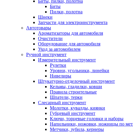
Биты, пилки, полотна
Биты
Пилки, полотна
Шнеки
Запчасти для электроинструмента
Автотовары
Ароматизаторы для автомобиля
Очистители
Оборудование для автомобиля
Уход за автомобилем
Ручной инструмент
Измерительный инструмент
Рулетки
Уровни, угольники, линейки
Нивелиры
Штукатурно-отделочный инструмент
Кельмы, гладилки, ковши
Правила строительные
Шпатели, терки
Слесарный инструмент
Молотки, кувалды, киянки
Губцевый инструмент
Ключи, торцевые головки и наборы
Напильники, ножовки, ножницы по мет
Метчики, зубила, кернеры