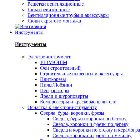
Решётки вентиляционные
Люки ревизионные
Вентиляционные трубы и аксессуары
Люки скрытого монтажа
Инструменты
Инструменты
Электроинструмент
УШМ/ОШМ
Фен строительный
Строительные пылесосы и аксессуары
Плиткорезы
Пилы/Лобзики
Перфораторы
Дрели и шуроповерты
Компрессоры и краскораспылители
Оснастка к электроинструменту
Сверла, буры, коронки, фрезы
Сверла, буры и коронки по бетону
Сверла, коронки и фрезы по дереву
Сверла и коронки по стеклу и керамогр
Сверла, коронки и фрезы по металлу