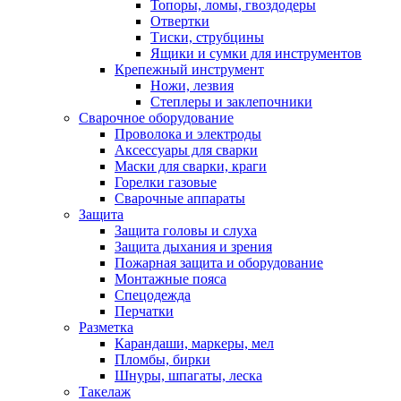
Топоры, ломы, гвоздодеры
Отвертки
Тиски, струбцины
Ящики и сумки для инструментов
Крепежный инструмент
Ножи, лезвия
Степлеры и заклепочники
Сварочное оборудование
Проволока и электроды
Аксессуары для сварки
Маски для сварки, краги
Горелки газовые
Сварочные аппараты
Защита
Защита головы и слуха
Защита дыхания и зрения
Пожарная защита и оборудование
Монтажные пояса
Спецодежда
Перчатки
Разметка
Карандаши, маркеры, мел
Пломбы, бирки
Шнуры, шпагаты, леска
Такелаж