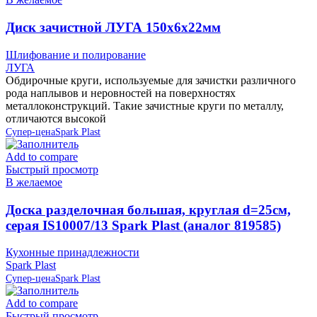
Диск зачистной ЛУГА 150х6х22мм
Шлифование и полирование
ЛУГА
Обдирочные круги, используемые для зачистки различного
рода наплывов и неровностей на поверхностях
металлоконструкций. Такие зачистные круги по металлу,
отличаются высокой
Супер-цена
Spark Plast
Add to compare
Быстрый просмотр
В желаемое
Доска разделочная большая, круглая d=25см,
серая IS10007/13 Spark Plast (аналог 819585)
Кухонные принадлежности
Spark Plast
Супер-цена
Spark Plast
Add to compare
Быстрый просмотр