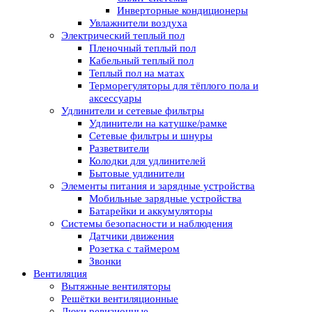
Инверторные кондиционеры
Увлажнители воздуха
Электрический теплый пол
Пленочный теплый пол
Кабельный теплый пол
Теплый пол на матах
Терморегуляторы для тёплого пола и
аксессуары
Удлинители и сетевые фильтры
Удлинители на катушке/рамке
Сетевые фильтры и шнуры
Разветвители
Колодки для удлинителей
Бытовые удлинители
Элементы питания и зарядные устройства
Мобильные зарядные устройства
Батарейки и аккумуляторы
Системы безопасности и наблюдения
Датчики движения
Розетка с таймером
Звонки
Вентиляция
Вытяжные вентиляторы
Решётки вентиляционные
Люки ревизионные