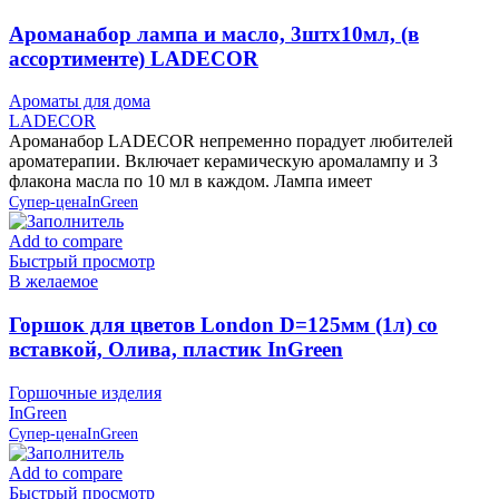
Ароманабор лампа и масло, 3штx10мл, (в
ассортименте) LADECOR
Ароматы для дома
LADECOR
Ароманабор LADECOR непременно порадует любителей
ароматерапии. Включает керамическую аромалампу и 3
флакона масла по 10 мл в каждом. Лампа имеет
Супер-цена
InGreen
Add to compare
Быстрый просмотр
В желаемое
Горшок для цветов London D=125мм (1л) со
вставкой, Олива, пластик InGreen
Горшочные изделия
InGreen
Супер-цена
InGreen
Add to compare
Быстрый просмотр