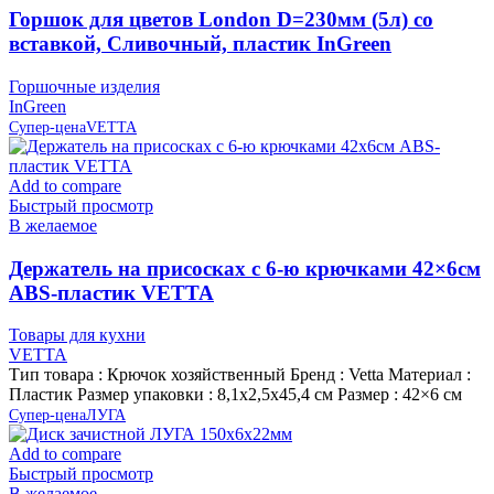
Горшок для цветов London D=230мм (5л) со
вставкой, Сливочный, пластик InGreen
Горшочные изделия
InGreen
Супер-цена
VETTA
Add to compare
Быстрый просмотр
В желаемое
Держатель на присосках с 6-ю крючками 42×6см
ABS-пластик VETTA
Товары для кухни
VETTA
Тип товара : Крючок хозяйственный Бренд : Vetta Материал :
Пластик Размер упаковки : 8,1х2,5х45,4 см Размер : 42×6 см
Супер-цена
ЛУГА
Add to compare
Быстрый просмотр
В желаемое