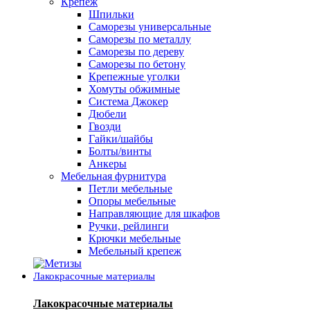
Крепеж
Шпильки
Саморезы универсальные
Саморезы по металлу
Саморезы по дереву
Саморезы по бетону
Крепежные уголки
Хомуты обжимные
Система Джокер
Дюбели
Гвозди
Гайки/шайбы
Болты/винты
Анкеры
Мебельная фурнитура
Петли мебельные
Опоры мебельные
Направляющие для шкафов
Ручки, рейлинги
Крючки мебельные
Мебельный крепеж
Лакокрасочные материалы
Лакокрасочные материалы