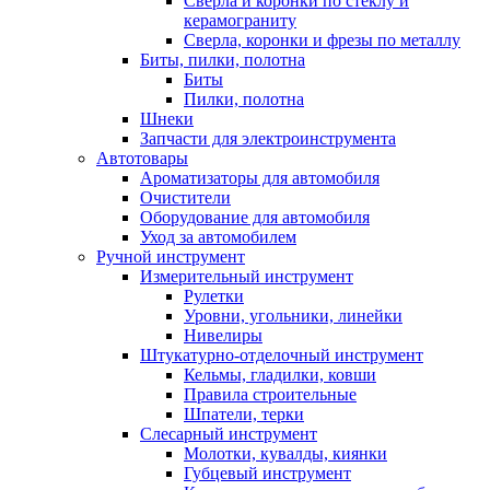
Сверла и коронки по стеклу и
керамограниту
Сверла, коронки и фрезы по металлу
Биты, пилки, полотна
Биты
Пилки, полотна
Шнеки
Запчасти для электроинструмента
Автотовары
Ароматизаторы для автомобиля
Очистители
Оборудование для автомобиля
Уход за автомобилем
Ручной инструмент
Измерительный инструмент
Рулетки
Уровни, угольники, линейки
Нивелиры
Штукатурно-отделочный инструмент
Кельмы, гладилки, ковши
Правила строительные
Шпатели, терки
Слесарный инструмент
Молотки, кувалды, киянки
Губцевый инструмент