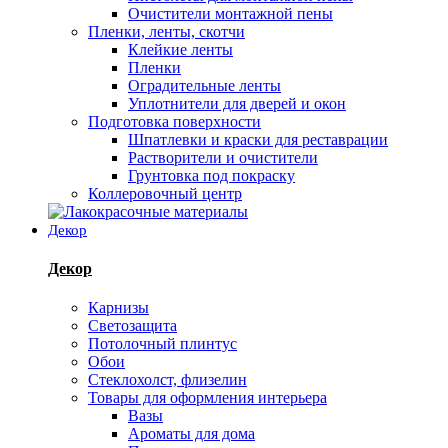
Очистители монтажной пены
Пленки, ленты, скотчи
Клейкие ленты
Пленки
Оградительные ленты
Уплотнители для дверей и окон
Подготовка поверхности
Шпатлевки и краски для реставрации
Растворители и очистители
Грунтовка под покраску
Коллеровочный центр
Декор
Декор
Карнизы
Светозащита
Потолочный плинтус
Обои
Стеклохолст, флизелин
Товары для оформления интерьера
Вазы
Ароматы для дома