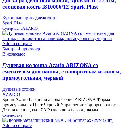
Доска разделочная малая, круглая d=22,5см,
слоновая кость IS10006/12 Spark Plast
Кухонные принадлежности
Spark Plast
Супер-цена
AZARIO
Add to compare
Быстрый просмотр
В желаемое
Душевая колонна Azario ARIZONA со
смесителем для ванны, с поворотным изливом,
прямоугольная, черный
Душевые стойки
AZARIO
Бренд Azario Гарантия 2 года Серия ARIZONA Форма
прямоугольная Цвет Черный Управление Однорычажное
Длина излива, см 17.3 Размер верхнего душа,мм
Супер-цена
Add to compare