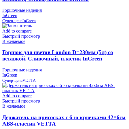
Горшочные изделия
InGreen
Супер-цена
InGreen
Add to compare
Быстрый просмотр
В желаемое
Горшок для цветов London D=230мм (5л) со
вставкой, Сливочный, пластик InGreen
Горшочные изделия
InGreen
Супер-цена
VETTA
Add to compare
Быстрый просмотр
В желаемое
Держатель на присосках с 6-ю крючками 42×6см
ABS-пластик VETTA