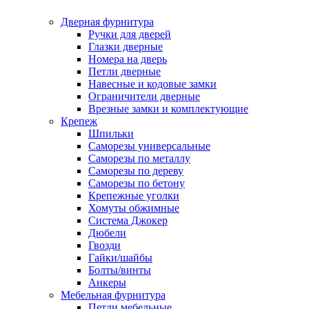
Дверная фурнитура
Ручки для дверей
Глазки дверные
Номера на дверь
Петли дверные
Навесные и кодовые замки
Ограничители дверные
Врезные замки и комплектующие
Крепеж
Шпильки
Саморезы универсальные
Саморезы по металлу
Саморезы по дереву
Саморезы по бетону
Крепежные уголки
Хомуты обжимные
Система Джокер
Дюбели
Гвозди
Гайки/шайбы
Болты/винты
Анкеры
Мебельная фурнитура
Петли мебельные