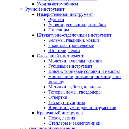
Уход за автомобилем
Ручной инструмент
Измерительный инструмент
Рулетки
Уровни, угольники, линейки
Нивелиры
Штукатурно-отделочный инструмент
Кельмы, гладилки, ковши
Правила строительные
Шпатели, терки
Слесарный инструмент
Молотки, кувалды, киянки
Губцевый инструмент
Ключи, торцевые головки и наборы
Напильники, ножовки, ножницы по
металлу
Метчики, зубила, кернеры
Топоры, ломы, гвоздодеры
Отвертки
Тиски, струбцины
Ящики и сумки для инструментов
Крепежный инструмент
Ножи, лезвия
Степлеры и заклепочники
Сварочное оборудование