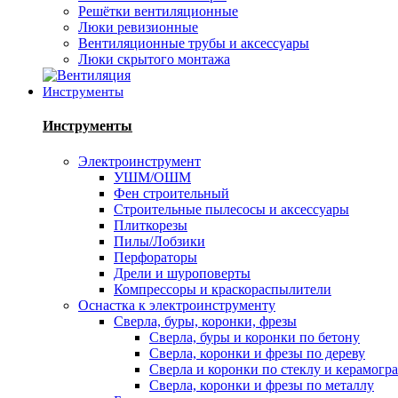
Решётки вентиляционные
Люки ревизионные
Вентиляционные трубы и аксессуары
Люки скрытого монтажа
Инструменты
Инструменты
Электроинструмент
УШМ/ОШМ
Фен строительный
Строительные пылесосы и аксессуары
Плиткорезы
Пилы/Лобзики
Перфораторы
Дрели и шуроповерты
Компрессоры и краскораспылители
Оснастка к электроинструменту
Сверла, буры, коронки, фрезы
Сверла, буры и коронки по бетону
Сверла, коронки и фрезы по дереву
Сверла и коронки по стеклу и керамогр
Сверла, коронки и фрезы по металлу