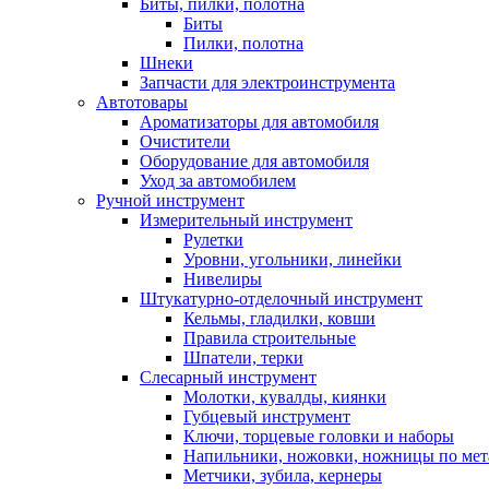
Биты, пилки, полотна
Биты
Пилки, полотна
Шнеки
Запчасти для электроинструмента
Автотовары
Ароматизаторы для автомобиля
Очистители
Оборудование для автомобиля
Уход за автомобилем
Ручной инструмент
Измерительный инструмент
Рулетки
Уровни, угольники, линейки
Нивелиры
Штукатурно-отделочный инструмент
Кельмы, гладилки, ковши
Правила строительные
Шпатели, терки
Слесарный инструмент
Молотки, кувалды, киянки
Губцевый инструмент
Ключи, торцевые головки и наборы
Напильники, ножовки, ножницы по мет
Метчики, зубила, кернеры