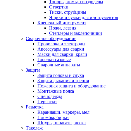
Топоры, ломы, гвоздодеры
Отвертки
Тиски, струбцины
Ящики и сумки для инструментов
Крепежный инструмент
Ножи, лезвия
Степлеры и заклепочники
Сварочное оборудование
Проволока и электроды
Аксессуары для сварки
Маски для сварки, краги
Горелки газовые
Сварочные аппараты
Защита
Защита головы и слуха
Защита дыхания и зрения
Пожарная защита и оборудование
Монтажные пояса
Спецодежда
Перчатки
Разметка
Карандаши, маркеры, мел
Пломбы, бирки
Шнуры, шпагаты, леска
Такелаж