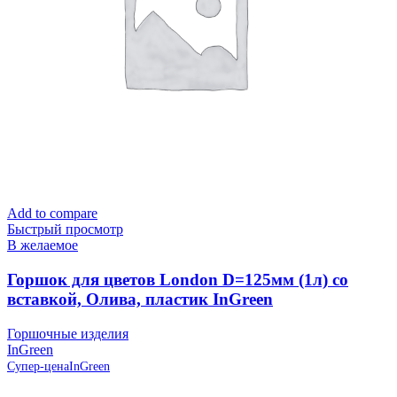
Add to compare
Быстрый просмотр
В желаемое
Горшок для цветов London D=125мм (1л) со
вставкой, Олива, пластик InGreen
Горшочные изделия
InGreen
Супер-цена
InGreen