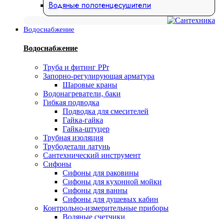
Водяные полотенцесушители
Водоснабжение
Водоснабжение
Труба и фитинг PPr
Запорно-регулирующая арматура
Шаровые краны
Водонагреватели, баки
Гибкая подводка
Подводка для смесителей
Гайка-гайка
Гайка-штуцер
Трубная изоляция
Трубодетали латунь
Сантехнический инструмент
Сифоны
Сифоны для раковины
Сифоны для кухонной мойки
Сифоны для ванны
Сифоны для душевых кабин
Контрольно-измерительные приборы
Водяные счетчики