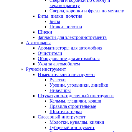
Сверла и коронки по стеклу и
керамограниту
Сверла, коронки и фрезы по металлу
Биты, пилки, полотна
Биты
Пилки, полотна
Шнеки
Запчасти для электроинструмента
Автотовары
Ароматизаторы для автомобиля
Очистители
Оборудование для автомобиля
Уход за автомобилем
Ручной инструмент
Измерительный инструмент
Рулетки
Уровни, угольники, линейки
Нивелиры
Штукатурно-отделочный инструмент
Кельмы, гладилки, ковши
Правила строительные
Шпатели, терки
Слесарный инструмент
Молотки, кувалды, киянки
Губцевый инструмент