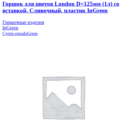
Горшок для цветов London D=125мм (1л) со
вставкой, Сливочный, пластик InGreen
Горшочные изделия
InGreen
Супер-цена
InGreen