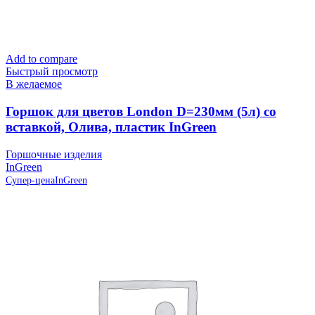
Add to compare
Быстрый просмотр
В желаемое
Горшок для цветов London D=230мм (5л) со
вставкой, Олива, пластик InGreen
Горшочные изделия
InGreen
Супер-цена
InGreen