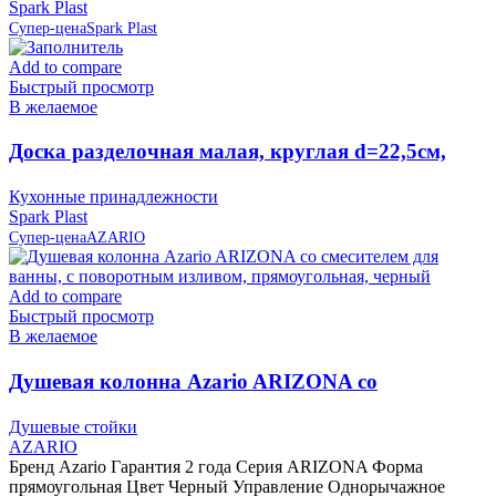
Spark Plast
Супер-цена
Spark Plast
Add to compare
Быстрый просмотр
В желаемое
Доска разделочная малая, круглая d=22,5см,
слоновая кость IS10006/12 Spark Plast
Кухонные принадлежности
Spark Plast
Супер-цена
AZARIO
Add to compare
Быстрый просмотр
В желаемое
Душевая колонна Azario ARIZONA со
смесителем для ванны, с поворотным изливом,
Душевые стойки
прямоугольная, черный
AZARIO
Бренд Azario Гарантия 2 года Серия ARIZONA Форма
прямоугольная Цвет Черный Управление Однорычажное