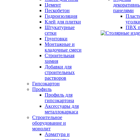
Цемент
декоративн
Пескобетон
панелями
Гидроизоляция
Пласт
Клей для плитки
уголк
Штукатурные
ПВХ п
сетки
Грунтовки
Монтажные и
кладочные смеси
Строительная
химия
Добавки для
строительных
растворов
Гипсокартон
Профиль
Профиль для
гипсокартона
Аксессуары для
металлокаркаса
Строительное
оборудование и
монолит
Арматура и
аксессуары