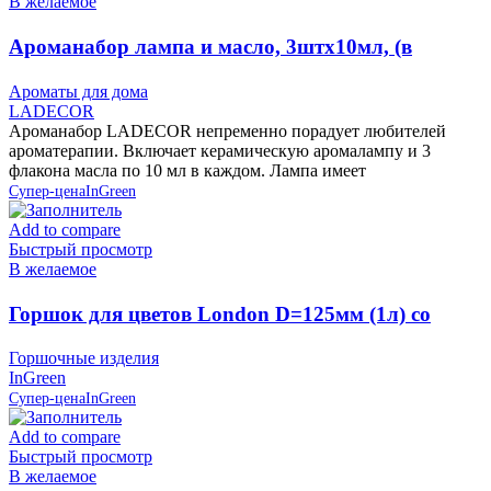
В желаемое
Ароманабор лампа и масло, 3штx10мл, (в
ассортименте) LADECOR
Ароматы для дома
LADECOR
Ароманабор LADECOR непременно порадует любителей
ароматерапии. Включает керамическую аромалампу и 3
флакона масла по 10 мл в каждом. Лампа имеет
Супер-цена
InGreen
Add to compare
Быстрый просмотр
В желаемое
Горшок для цветов London D=125мм (1л) со
вставкой, Олива, пластик InGreen
Горшочные изделия
InGreen
Супер-цена
InGreen
Add to compare
Быстрый просмотр
В желаемое