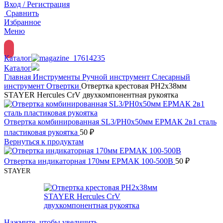
Вход / Регистрация
Сравнить
Избранное
Меню
Каталог
Каталог
Главная
Инструменты
Ручной инструмент
Слесарный
инструмент
Отвертки
Отвертка крестовая PH2x38мм
STAYER Hercules CrV двухкомпонентная рукоятка
Отвертка комбинированная SL3/PH0х50мм ЕРМАК 2в1 сталь
пластиковая рукоятка
50
₽
Вернуться к продуктам
Отвертка индикаторная 170мм ЕРМАК 100-500В
50
₽
STAYER
Нажмите, чтобы увеличить