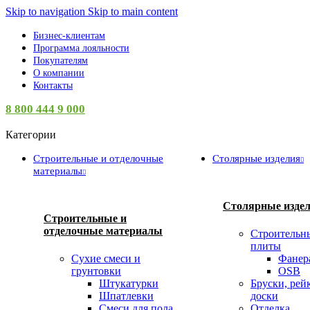
Skip to navigation
Skip to main content
Бизнес-клиентам
Программа лояльности
Покупателям
О компании
Контакты
8 800 444 9 000
Категории
Строительные и отделочные
Столярные изделия
материалы
Столярные изде
Строительные и
отделочные материалы
Строительн
плиты
Сухие смеси и
Фанер
грунтовки
OSB
Штукатурки
Бруски, рей
Шпатлевки
доски
Смеси для пола
Отделка