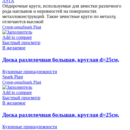
ЛУГА
Обдирочные круги, используемые для зачистки различного
рода наплывов и неровностей на поверхностях
металлоконструкций. Такие зачистные круги по металлу,
отличаются высокой
Супер-цена
Spark Plast
Add to compare
Быстрый просмотр
В желаемое
Доска разделочная большая, круглая d=25см,
серая IS10007/13 Spark Plast (аналог 819585)
Кухонные принадлежности
Spark Plast
Супер-цена
Spark Plast
Add to compare
Быстрый просмотр
В желаемое
Доска разделочная большая, круглая d=25см,
слоновая кость IS10007/12 Spark Plast (аналог
Кухонные принадлежности
819586)