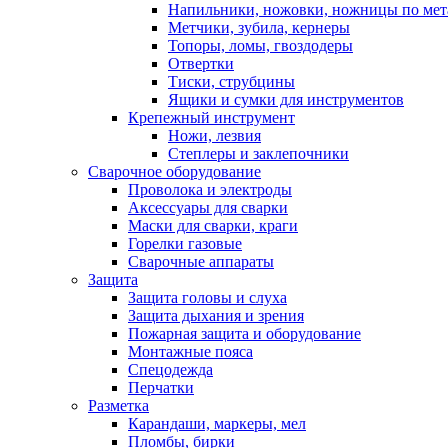
Напильники, ножовки, ножницы по мет
Метчики, зубила, кернеры
Топоры, ломы, гвоздодеры
Отвертки
Тиски, струбцины
Ящики и сумки для инструментов
Крепежный инструмент
Ножи, лезвия
Степлеры и заклепочники
Сварочное оборудование
Проволока и электроды
Аксессуары для сварки
Маски для сварки, краги
Горелки газовые
Сварочные аппараты
Защита
Защита головы и слуха
Защита дыхания и зрения
Пожарная защита и оборудование
Монтажные пояса
Спецодежда
Перчатки
Разметка
Карандаши, маркеры, мел
Пломбы, бирки