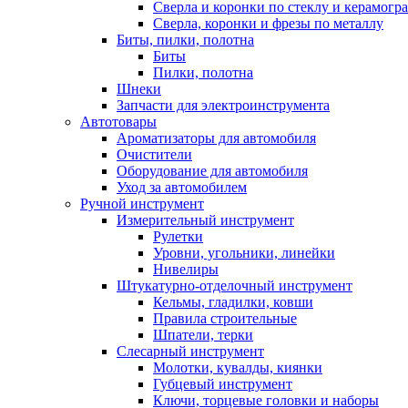
Сверла и коронки по стеклу и керамогр
Сверла, коронки и фрезы по металлу
Биты, пилки, полотна
Биты
Пилки, полотна
Шнеки
Запчасти для электроинструмента
Автотовары
Ароматизаторы для автомобиля
Очистители
Оборудование для автомобиля
Уход за автомобилем
Ручной инструмент
Измерительный инструмент
Рулетки
Уровни, угольники, линейки
Нивелиры
Штукатурно-отделочный инструмент
Кельмы, гладилки, ковши
Правила строительные
Шпатели, терки
Слесарный инструмент
Молотки, кувалды, киянки
Губцевый инструмент
Ключи, торцевые головки и наборы