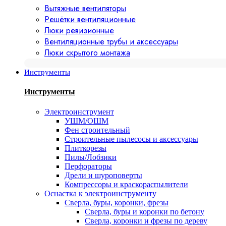
Вытяжные вентиляторы
Решётки вентиляционные
Люки ревизионные
Вентиляционные трубы и аксессуары
Люки скрытого монтажа
Инструменты
Инструменты
Электроинструмент
УШМ/ОШМ
Фен строительный
Строительные пылесосы и аксессуары
Плиткорезы
Пилы/Лобзики
Перфораторы
Дрели и шуроповерты
Компрессоры и краскораспылители
Оснастка к электроинструменту
Сверла, буры, коронки, фрезы
Сверла, буры и коронки по бетону
Сверла, коронки и фрезы по дереву