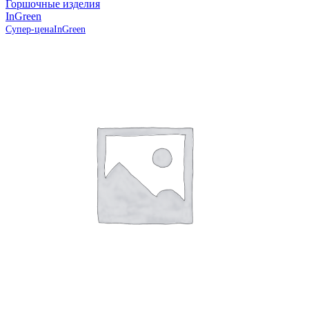
Горшочные изделия
InGreen
Супер-цена
InGreen