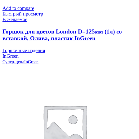
Add to compare
Быстрый просмотр
В желаемое
Горшок для цветов London D=125мм (1л) со
вставкой, Олива, пластик InGreen
Горшочные изделия
InGreen
Супер-цена
InGreen