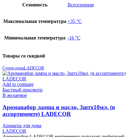
Сезонность
Всесезонная
Максимальная температура
+35 °С
Минимальная температура
-16 °С
Товары со скидкой
Супер-цена
LADECOR
Add to compare
Быстрый просмотр
В желаемое
Ароманабор лампа и масло, 3штx10мл, (в
ассортименте) LADECOR
Ароматы для дома
LADECOR
Ароманабор LADECOR непременно порадует любителей