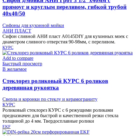
Cифон д/мойки АНИ Грот 3 1/2″х40мм с
прямоуг и круглым переливом, гибкой трубой
40х40/50
Сифоны для кухонной мойки
АНИ ПЛАСТ
Сифон сливной АНИ пласт A0145DIY для кухонных моек с
диаметром сливного отверстия 90-98мм, с переливом.
КУРС
Add to compare
Быстрый просмотр
В желаемое
Cтеклорез роликовый КУРС 6 роликов
деревянная рукоятка
Сверла и коронки по стеклу и керамограниту
КУРС
Роликовый стеклорез КУРС с 6 режущими роликами
предназначен для быстрой и качественной резки стекла
толщиной до 4 мм. Твердосплавные ролики
EKF