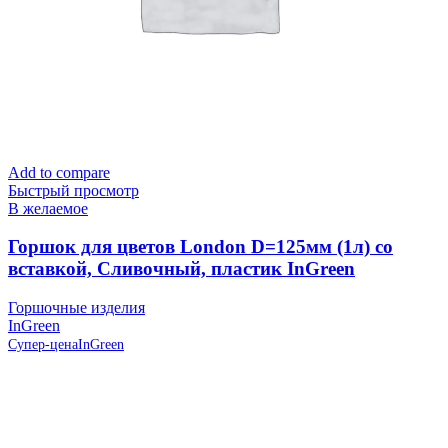
Add to compare
Быстрый просмотр
В желаемое
Горшок для цветов London D=125мм (1л) со
вставкой, Сливочный, пластик InGreen
Горшочные изделия
InGreen
Супер-цена
InGreen