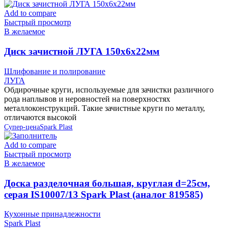
Add to compare
Быстрый просмотр
В желаемое
Диск зачистной ЛУГА 150х6х22мм
Шлифование и полирование
ЛУГА
Обдирочные круги, используемые для зачистки различного
рода наплывов и неровностей на поверхностях
металлоконструкций. Такие зачистные круги по металлу,
отличаются высокой
Супер-цена
Spark Plast
Add to compare
Быстрый просмотр
В желаемое
Доска разделочная большая, круглая d=25см,
серая IS10007/13 Spark Plast (аналог 819585)
Кухонные принадлежности
Spark Plast