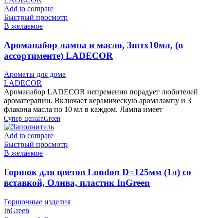
Add to compare
Быстрый просмотр
В желаемое
Ароманабор лампа и масло, 3штx10мл, (в
ассортименте) LADECOR
Ароматы для дома
LADECOR
Ароманабор LADECOR непременно порадует любителей
ароматерапии. Включает керамическую аромалампу и 3
флакона масла по 10 мл в каждом. Лампа имеет
Супер-цена
InGreen
Add to compare
Быстрый просмотр
В желаемое
Горшок для цветов London D=125мм (1л) со
вставкой, Олива, пластик InGreen
Горшочные изделия
InGreen