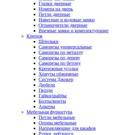
Глазки дверные
Номера на дверь
Петли дверные
Навесные и кодовые замки
Ограничители дверные
Врезные замки и комплектующие
Крепеж
Шпильки
Саморезы универсальные
Саморезы по металлу
Саморезы по дереву
Саморезы по бетону
Крепежные уголки
Хомуты обжимные
Система Джокер
Дюбели
Гвозди
Гайки/шайбы
Болты/винты
Анкеры
Мебельная фурнитура
Петли мебельные
Опоры мебельные
Направляющие для шкафов
Ручки, рейлинги