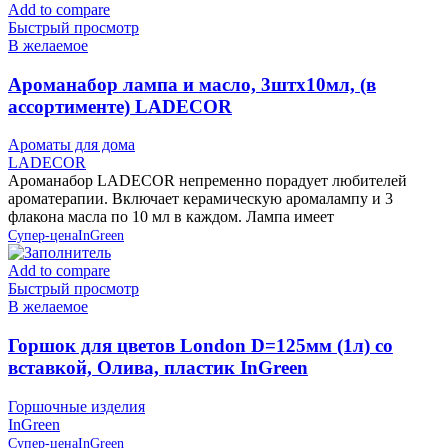
Add to compare
Быстрый просмотр
В желаемое
Ароманабор лампа и масло, 3штx10мл, (в
ассортименте) LADECOR
Ароматы для дома
LADECOR
Ароманабор LADECOR непременно порадует любителей
ароматерапии. Включает керамическую аромалампу и 3
флакона масла по 10 мл в каждом. Лампа имеет
Супер-цена
InGreen
Add to compare
Быстрый просмотр
В желаемое
Горшок для цветов London D=125мм (1л) со
вставкой, Олива, пластик InGreen
Горшочные изделия
InGreen
Супер-цена
InGreen