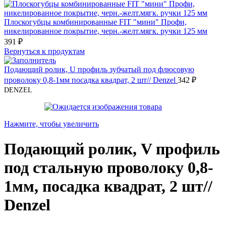
Плоскогубцы комбинированные FIT "мини" Профи,
никелированное покрытие, черн.-желт.мягк. ручки 125 мм
391
₽
Вернуться к продуктам
Подающий ролик, U профиль зубчатый под флюсовую
проволоку 0,8-1мм посадка квадрат, 2 шт// Denzel
342
₽
DENZEL
Нажмите, чтобы увеличить
Подающий ролик, V профиль
под стальную проволоку 0,8-
1мм, посадка квадрат, 2 шт//
Denzel