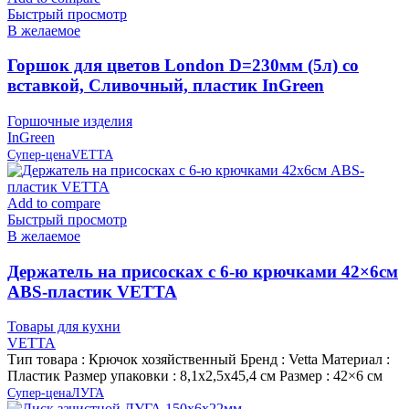
Быстрый просмотр
В желаемое
Горшок для цветов London D=230мм (5л) со
вставкой, Сливочный, пластик InGreen
Горшочные изделия
InGreen
Супер-цена
VETTA
Add to compare
Быстрый просмотр
В желаемое
Держатель на присосках с 6-ю крючками 42×6см
ABS-пластик VETTA
Товары для кухни
VETTA
Тип товара : Крючок хозяйственный Бренд : Vetta Материал :
Пластик Размер упаковки : 8,1х2,5х45,4 см Размер : 42×6 см
Супер-цена
ЛУГА