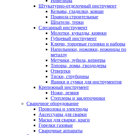
Нивелиры
Штукатурно-отделочный инструмент
Кельмы, гладилки, ковши
Правила строительные
Шпатели, терки
Слесарный инструмент
Молотки, кувалды, киянки
Губцевый инструмент
Ключи, торцевые головки и наборы
Напильники, ножовки, ножницы по
металлу
Метчики, зубила, кернеры
Топоры, ломы, гвоздодеры
Отвертки
Тиски, струбцины
Ящики и сумки для инструментов
Крепежный инструмент
Ножи, лезвия
Степлеры и заклепочники
Сварочное оборудование
Проволока и электроды
Аксессуары для сварки
Маски для сварки, краги
Горелки газовые
Сварочные аппараты