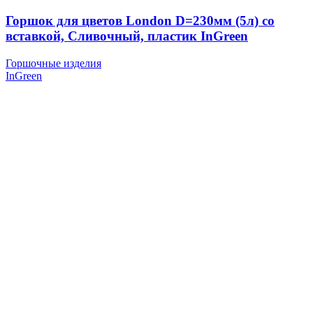
Горшок для цветов London D=230мм (5л) со
вставкой, Сливочный, пластик InGreen
Горшочные изделия
InGreen