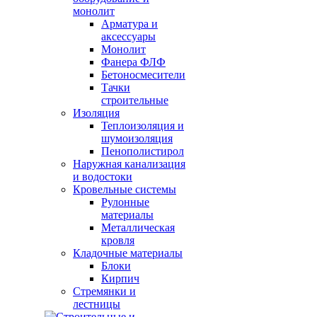
монолит
Арматура и
аксессуары
Монолит
Фанера ФЛФ
Бетоносмесители
Тачки
строительные
Изоляция
Теплоизоляция и
шумоизоляция
Пенополистирол
Наружная канализация
и водостоки
Кровельные системы
Рулонные
материалы
Металлическая
кровля
Кладочные материалы
Блоки
Кирпич
Стремянки и
лестницы