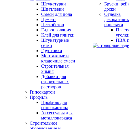
Штукатурки
Бруски, рей
Шпатлевки
доски
Смеси для пола
Отделка
Цемент
декоративн
Пескобетон
панелями
Гидроизоляция
Пласт
Клей для плитки
уголк
Штукатурные
ПВХ п
сетки
Грунтовки
Монтажные и
кладочные смеси
Строительная
химия
Добавки для
строительных
растворов
Гипсокартон
Профиль
Профиль для
гипсокартона
Аксессуары для
металлокаркаса
Строительное
оборудование и