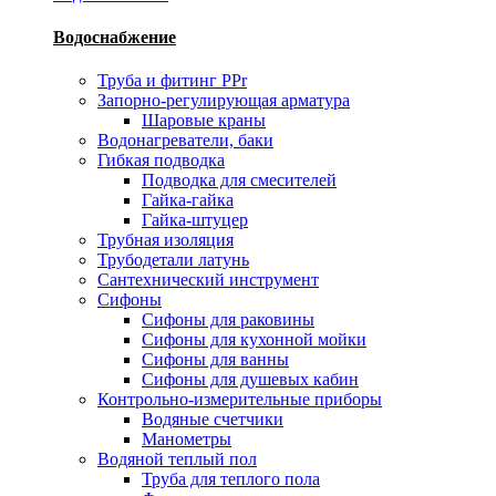
Водоснабжение
Труба и фитинг PPr
Запорно-регулирующая арматура
Шаровые краны
Водонагреватели, баки
Гибкая подводка
Подводка для смесителей
Гайка-гайка
Гайка-штуцер
Трубная изоляция
Трубодетали латунь
Сантехнический инструмент
Сифоны
Сифоны для раковины
Сифоны для кухонной мойки
Сифоны для ванны
Сифоны для душевых кабин
Контрольно-измерительные приборы
Водяные счетчики
Манометры
Водяной теплый пол
Труба для теплого пола