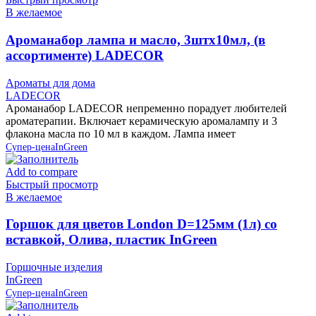
В желаемое
Ароманабор лампа и масло, 3штx10мл, (в
ассортименте) LADECOR
Ароматы для дома
LADECOR
Ароманабор LADECOR непременно порадует любителей
ароматерапии. Включает керамическую аромалампу и 3
флакона масла по 10 мл в каждом. Лампа имеет
Супер-цена
InGreen
Add to compare
Быстрый просмотр
В желаемое
Горшок для цветов London D=125мм (1л) со
вставкой, Олива, пластик InGreen
Горшочные изделия
InGreen
Супер-цена
InGreen