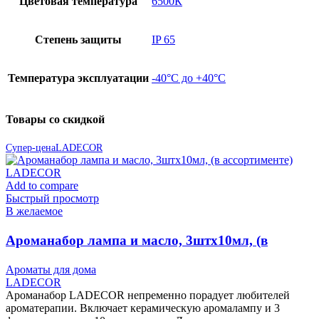
Цветовая температура
6500К
Степень защиты
IP 65
Температура эксплуатации
-40°C до +40°C
Товары со скидкой
Супер-цена
LADECOR
Add to compare
Быстрый просмотр
В желаемое
Ароманабор лампа и масло, 3штx10мл, (в
ассортименте) LADECOR
Ароматы для дома
LADECOR
Ароманабор LADECOR непременно порадует любителей
ароматерапии. Включает керамическую аромалампу и 3