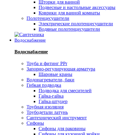
Шторки для ванной
Подвесные и настольные аксессуары
Коврики для ванной комнаты
Полотенцесушители
Электрические полотенцесушители
Водяные полотенцесушители
Водоснабжение
Водоснабжение
Труба и фитинг PPr
Запорно-регулирующая арматура
Шаровые краны
Водонагреватели, баки
Гибкая подводка
Подводка для смесителей
Гайка-гайка
Гайка-штуцер
Трубная изоляция
Трубодетали латунь
Сантехнический инструмент
Сифоны
Сифоны для раковины
Сифоны для кухонной мойки