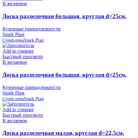
В желаемое
Доска разделочная большая, круглая d=25см,
серая IS10007/13 Spark Plast (аналог 819585)
Кухонные принадлежности
Spark Plast
Супер-цена
Spark Plast
Add to compare
Быстрый просмотр
В желаемое
Доска разделочная большая, круглая d=25см,
слоновая кость IS10007/12 Spark Plast (аналог
Кухонные принадлежности
819586)
Spark Plast
Супер-цена
Spark Plast
Add to compare
Быстрый просмотр
В желаемое
Доска разделочная малая, круглая d=22,5см,