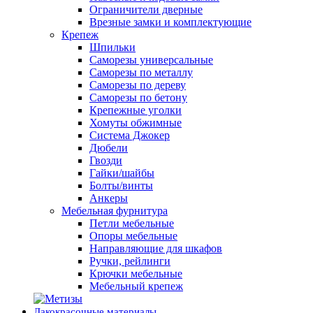
Ограничители дверные
Врезные замки и комплектующие
Крепеж
Шпильки
Саморезы универсальные
Саморезы по металлу
Саморезы по дереву
Саморезы по бетону
Крепежные уголки
Хомуты обжимные
Система Джокер
Дюбели
Гвозди
Гайки/шайбы
Болты/винты
Анкеры
Мебельная фурнитура
Петли мебельные
Опоры мебельные
Направляющие для шкафов
Ручки, рейлинги
Крючки мебельные
Мебельный крепеж
Лакокрасочные материалы