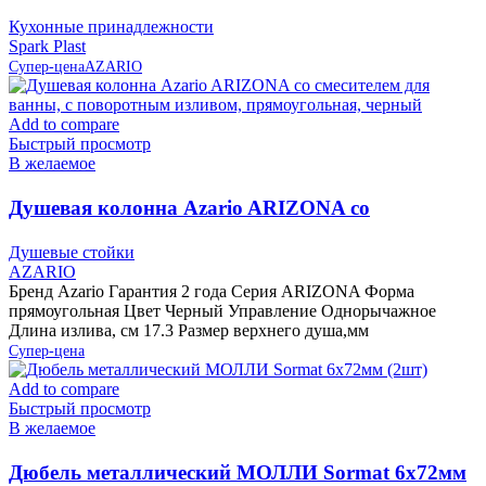
слоновая кость IS10006/12 Spark Plast
Кухонные принадлежности
Spark Plast
Супер-цена
AZARIO
Add to compare
Быстрый просмотр
В желаемое
Душевая колонна Azario ARIZONA со
смесителем для ванны, с поворотным изливом,
Душевые стойки
прямоугольная, черный
AZARIO
Бренд Azario Гарантия 2 года Серия ARIZONA Форма
прямоугольная Цвет Черный Управление Однорычажное
Длина излива, см 17.3 Размер верхнего душа,мм
Супер-цена
Add to compare
Быстрый просмотр
В желаемое
Дюбель металлический МОЛЛИ Sormat 6х72мм