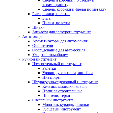
Сверла и коронки по стеклу и
керамограниту
Сверла, коронки и фрезы по металлу
Биты, пилки, полотна
Биты
Пилки, полотна
Шнеки
Запчасти для электроинструмента
Автотовары
Ароматизаторы для автомобиля
Очистители
Оборудование для автомобиля
Уход за автомобилем
Ручной инструмент
Измерительный инструмент
Рулетки
Уровни, угольники, линейки
Нивелиры
Штукатурно-отделочный инструмент
Кельмы, гладилки, ковши
Правила строительные
Шпатели, терки
Слесарный инструмент
Молотки, кувалды, киянки
Губцевый инструмент