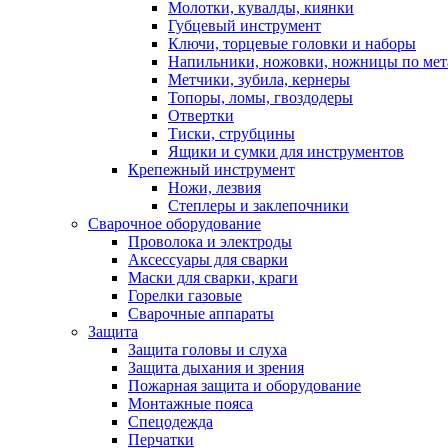
Молотки, кувалды, киянки
Губцевый инструмент
Ключи, торцевые головки и наборы
Напильники, ножовки, ножницы по мет
Метчики, зубила, кернеры
Топоры, ломы, гвоздодеры
Отвертки
Тиски, струбцины
Ящики и сумки для инструментов
Крепежный инструмент
Ножи, лезвия
Степлеры и заклепочники
Сварочное оборудование
Проволока и электроды
Аксессуары для сварки
Маски для сварки, краги
Горелки газовые
Сварочные аппараты
Защита
Защита головы и слуха
Защита дыхания и зрения
Пожарная защита и оборудование
Монтажные пояса
Спецодежда
Перчатки