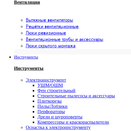
Вентиляция
Вытяжные вентиляторы
Решётки вентиляционные
Люки ревизионные
Вентиляционные трубы и аксессуары
Люки скрытого монтажа
Инструменты
Инструменты
Электроинструмент
УШМ/ОШМ
Фен строительный
Строительные пылесосы и аксессуары
Плиткорезы
Пилы/Лобзики
Перфораторы
Дрели и шуроповерты
Компрессоры и краскораспылители
Оснастка к электроинструменту