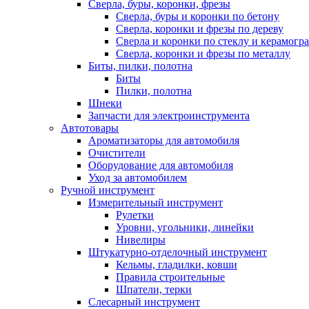
Сверла, буры, коронки, фрезы
Сверла, буры и коронки по бетону
Сверла, коронки и фрезы по дереву
Сверла и коронки по стеклу и керамогр
Сверла, коронки и фрезы по металлу
Биты, пилки, полотна
Биты
Пилки, полотна
Шнеки
Запчасти для электроинструмента
Автотовары
Ароматизаторы для автомобиля
Очистители
Оборудование для автомобиля
Уход за автомобилем
Ручной инструмент
Измерительный инструмент
Рулетки
Уровни, угольники, линейки
Нивелиры
Штукатурно-отделочный инструмент
Кельмы, гладилки, ковши
Правила строительные
Шпатели, терки
Слесарный инструмент