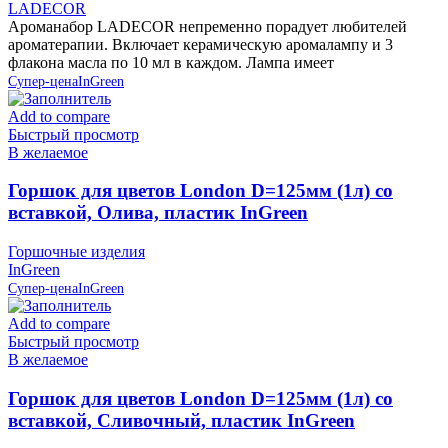
LADECOR
Ароманабор LADECOR непременно порадует любителей
ароматерапии. Включает керамическую аромалампу и 3
флакона масла по 10 мл в каждом. Лампа имеет
Супер-цена
InGreen
Add to compare
Быстрый просмотр
В желаемое
Горшок для цветов London D=125мм (1л) со
вставкой, Олива, пластик InGreen
Горшочные изделия
InGreen
Супер-цена
InGreen
Add to compare
Быстрый просмотр
В желаемое
Горшок для цветов London D=125мм (1л) со
вставкой, Сливочный, пластик InGreen