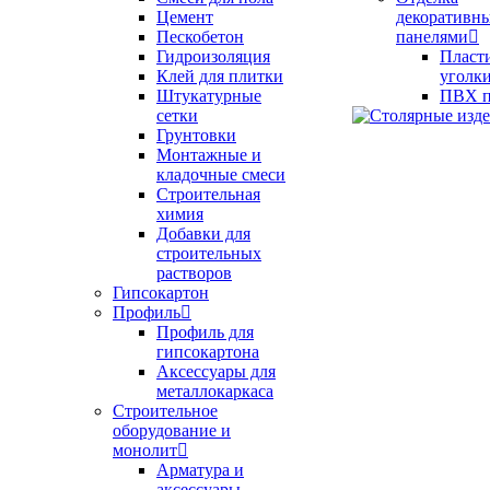
Цемент
декоративн
Пескобетон
панелями
Гидроизоляция
Пласт
Клей для плитки
уголк
Штукатурные
ПВХ п
сетки
Грунтовки
Монтажные и
кладочные смеси
Строительная
химия
Добавки для
строительных
растворов
Гипсокартон
Профиль
Профиль для
гипсокартона
Аксессуары для
металлокаркаса
Строительное
оборудование и
монолит
Арматура и
аксессуары