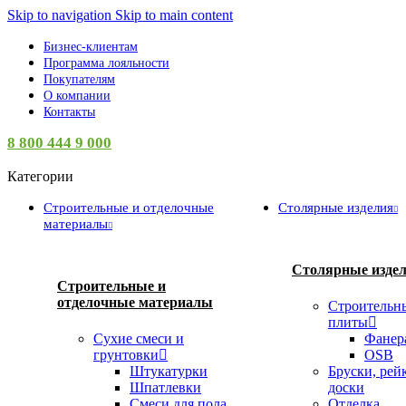
Skip to navigation
Skip to main content
Бизнес-клиентам
Программа лояльности
Покупателям
О компании
Контакты
8 800 444 9 000
Категории
Строительные и отделочные
Столярные изделия
материалы
Столярные изде
Строительные и
отделочные материалы
Строительн
плиты
Сухие смеси и
Фанер
грунтовки
OSB
Штукатурки
Бруски, рей
Шпатлевки
доски
Смеси для пола
Отделка