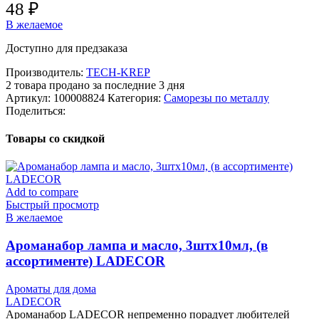
48
₽
В желаемое
Доступно для предзаказа
Производитель:
TECH-KREP
2
товара продано за последние 3 дня
Артикул:
100008824
Категория:
Саморезы по металлу
Поделиться:
Товары со скидкой
Add to compare
Быстрый просмотр
В желаемое
Ароманабор лампа и масло, 3штx10мл, (в
ассортименте) LADECOR
Ароматы для дома
LADECOR
Ароманабор LADECOR непременно порадует любителей