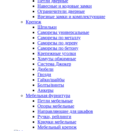
Петли дверные
Навесные и кодовые замки
Ограничители дверные
Врезные замки и комплектующие
Крепеж
Шпильки
Саморезы универсальные
Саморезы по металлу
Саморезы по дереву
Саморезы по бетону
Крепежные уголки
Хомуты обжимные
Система Джокер
Дюбели
Гвозди
Гайки/шайбы
Болты/винты
Анкеры
Мебельная фурнитура
Петли мебельные
Опоры мебельные
Направляющие для шкафов
Ручки, рейлинги
Крючки мебельные
Мебельный крепеж