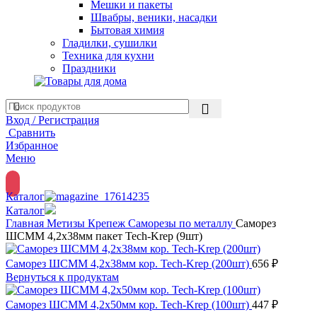
Мешки и пакеты
Швабры, веники, насадки
Бытовая химия
Гладилки, сушилки
Техника для кухни
Праздники
Вход / Регистрация
Сравнить
Избранное
Меню
Каталог
Каталог
Главная
Метизы
Крепеж
Саморезы по металлу
Саморез
ШСММ 4,2х38мм пакет Tech-Krep (9шт)
Саморез ШСММ 4,2х38мм кор. Tech-Krep (200шт)
656
₽
Вернуться к продуктам
Саморез ШСММ 4,2х50мм кор. Tech-Krep (100шт)
447
₽