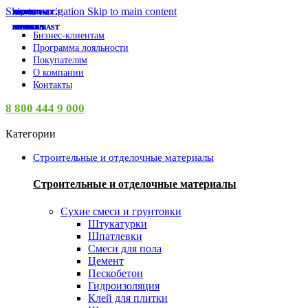
0
Skip to navigation
Skip to main content
TECH-KREP
СУПЕР-ЦЕНА
СУПЕР-ЦЕНА
СУПЕР-ЦЕНА
СУПЕР-ЦЕНА
СУПЕР-ЦЕНА
СУПЕР-ЦЕНА
СУПЕР-ЦЕНА
СУПЕР-ЦЕНА
СУПЕР-ЦЕНА
СУПЕР-ЦЕНА
СУПЕР-ЦЕНА
СУПЕР-ЦЕНА
НАКРЕПКО
PROCONNECT
АНИ ПЛАСТ
ISVET
ISVET
ISVET
ISVET
ISVET
ISVET
ISVET
КУРС
EKF
LADECOR
INGREEN
INGREEN
INGREEN
INGREEN
SPARK PLAST
SPARK PLAST
SPARK PLAST
AZARIO
VETTA
ЛУГА
Бизнес-клиентам
Программа лояльности
Покупателям
О компании
Контакты
8 800 444 9 000
Категории
Строительные и отделочные материалы
Строительные и отделочные материалы
Сухие смеси и грунтовки
Штукатурки
Шпатлевки
Смеси для пола
Цемент
Пескобетон
Гидроизоляция
Клей для плитки