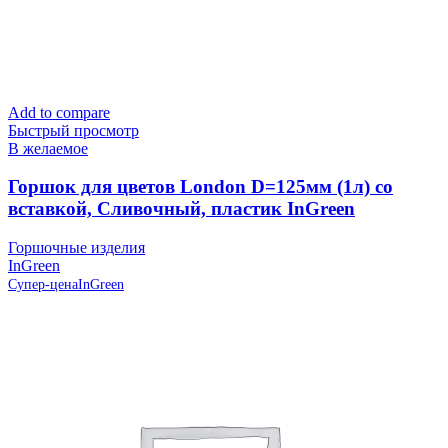
Add to compare
Быстрый просмотр
В желаемое
Горшок для цветов London D=125мм (1л) со
вставкой, Сливочный, пластик InGreen
Горшочные изделия
InGreen
Супер-цена
InGreen