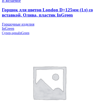
В желаемое
Горшок для цветов London D=125мм (1л) со
вставкой, Олива, пластик InGreen
Горшочные изделия
InGreen
Супер-цена
InGreen