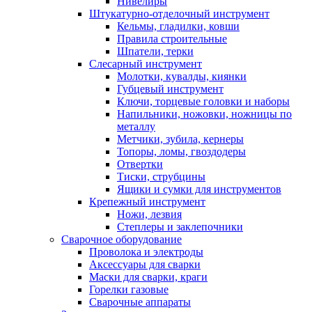
Нивелиры
Штукатурно-отделочный инструмент
Кельмы, гладилки, ковши
Правила строительные
Шпатели, терки
Слесарный инструмент
Молотки, кувалды, киянки
Губцевый инструмент
Ключи, торцевые головки и наборы
Напильники, ножовки, ножницы по
металлу
Метчики, зубила, кернеры
Топоры, ломы, гвоздодеры
Отвертки
Тиски, струбцины
Ящики и сумки для инструментов
Крепежный инструмент
Ножи, лезвия
Степлеры и заклепочники
Сварочное оборудование
Проволока и электроды
Аксессуары для сварки
Маски для сварки, краги
Горелки газовые
Сварочные аппараты