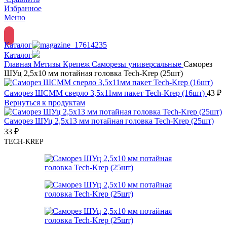
Избранное
Меню
Каталог
Каталог
Главная
Метизы
Крепеж
Саморезы универсальные
Саморез
ШУц 2,5х10 мм потайная головка Tech-Krep (25шт)
Саморез ШСММ сверло 3,5х11мм пакет Tech-Krep (16шт)
43
₽
Вернуться к продуктам
Саморез ШУц 2,5х13 мм потайная головка Tech-Krep (25шт)
33
₽
TECH-KREP