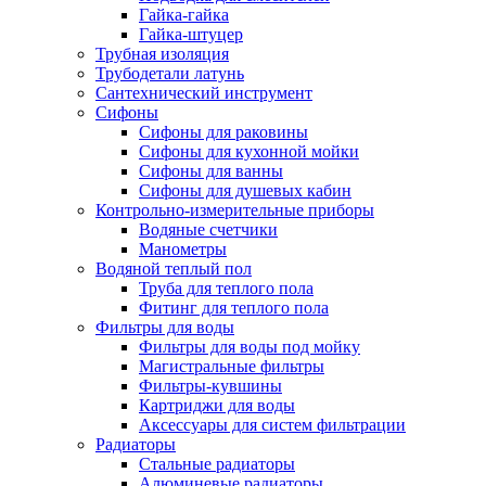
Гайка-гайка
Гайка-штуцер
Трубная изоляция
Трубодетали латунь
Сантехнический инструмент
Сифоны
Сифоны для раковины
Сифоны для кухонной мойки
Сифоны для ванны
Сифоны для душевых кабин
Контрольно-измерительные приборы
Водяные счетчики
Манометры
Водяной теплый пол
Труба для теплого пола
Фитинг для теплого пола
Фильтры для воды
Фильтры для воды под мойку
Магистральные фильтры
Фильтры-кувшины
Картриджи для воды
Аксессуары для систем фильтрации
Радиаторы
Стальные радиаторы
Алюминевые радиаторы