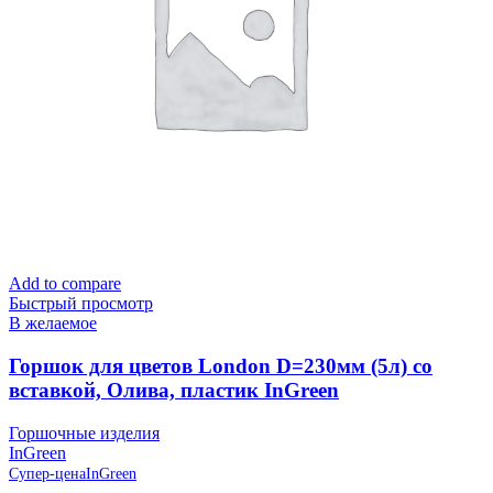
Add to compare
Быстрый просмотр
В желаемое
Горшок для цветов London D=230мм (5л) со
вставкой, Олива, пластик InGreen
Горшочные изделия
InGreen
Супер-цена
InGreen