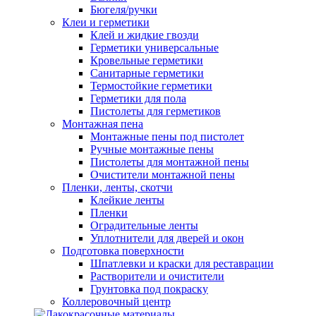
Бюгеля/ручки
Клеи и герметики
Клей и жидкие гвозди
Герметики универсальные
Кровельные герметики
Санитарные герметики
Термостойкие герметики
Герметики для пола
Пистолеты для герметиков
Монтажная пена
Монтажные пены под пистолет
Ручные монтажные пены
Пистолеты для монтажной пены
Очистители монтажной пены
Пленки, ленты, скотчи
Клейкие ленты
Пленки
Оградительные ленты
Уплотнители для дверей и окон
Подготовка поверхности
Шпатлевки и краски для реставрации
Растворители и очистители
Грунтовка под покраску
Коллеровочный центр