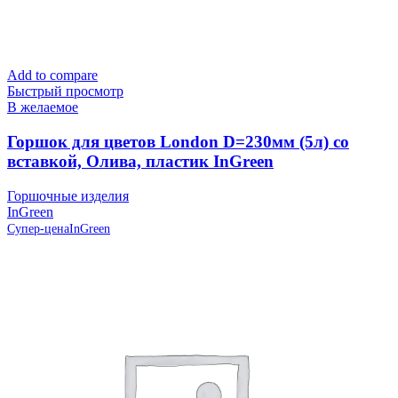
Add to compare
Быстрый просмотр
В желаемое
Горшок для цветов London D=230мм (5л) со
вставкой, Олива, пластик InGreen
Горшочные изделия
InGreen
Супер-цена
InGreen