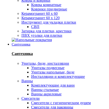
Ковры и коврики
Ковры комнатные
Коврики придверные
Керамогранит 60 х 60
Керамогранит 60 х 120
Инструмент для укладки плитки
СВП
Затирка для плитки, крестики
ПВХ уголки для плитки
Сантехника
Сантехника
Унитазы, биде, инсталляции
Унитазы подвесные
Унитазы напольные, биде
Инсталляции и комплектующие
Ванны
Комплектующие для ванн
Ванны стальные
Ванны акриловые
Смесители
Смесители с гигиеническим душем
Смесители для раковины