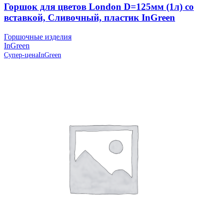
Горшок для цветов London D=125мм (1л) со
вставкой, Сливочный, пластик InGreen
Горшочные изделия
InGreen
Супер-цена
InGreen