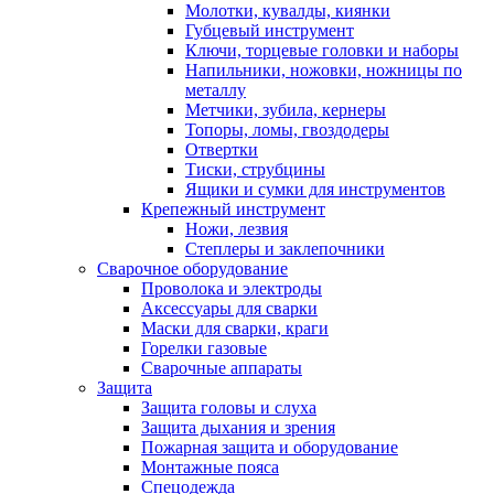
Молотки, кувалды, киянки
Губцевый инструмент
Ключи, торцевые головки и наборы
Напильники, ножовки, ножницы по
металлу
Метчики, зубила, кернеры
Топоры, ломы, гвоздодеры
Отвертки
Тиски, струбцины
Ящики и сумки для инструментов
Крепежный инструмент
Ножи, лезвия
Степлеры и заклепочники
Сварочное оборудование
Проволока и электроды
Аксессуары для сварки
Маски для сварки, краги
Горелки газовые
Сварочные аппараты
Защита
Защита головы и слуха
Защита дыхания и зрения
Пожарная защита и оборудование
Монтажные пояса
Спецодежда