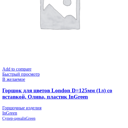
Add to compare
Быстрый просмотр
В желаемое
Горшок для цветов London D=125мм (1л) со
вставкой, Олива, пластик InGreen
Горшочные изделия
InGreen
Супер-цена
InGreen