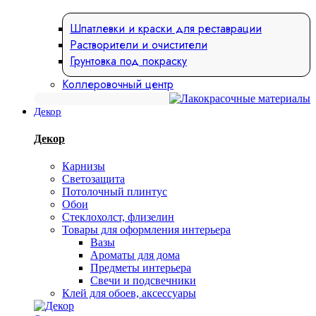
Шпатлевки и краски для реставрации
Растворители и очистители
Грунтовка под покраску
Коллеровочный центр
Декор
Декор
Карнизы
Светозащита
Потолочный плинтус
Обои
Стеклохолст, флизелин
Товары для оформления интерьера
Вазы
Ароматы для дома
Предметы интерьера
Свечи и подсвечники
Клей для обоев, аксессуары