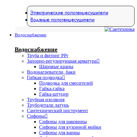
Электрические полотенцесушители
Водяные полотенцесушители
Водоснабжение
Водоснабжение
Труба и фитинг PPr
Запорно-регулирующая арматура
Шаровые краны
Водонагреватели, баки
Гибкая подводка
Подводка для смесителей
Гайка-гайка
Гайка-штуцер
Трубная изоляция
Трубодетали латунь
Сантехнический инструмент
Сифоны
Сифоны для раковины
Сифоны для кухонной мойки
Сифоны для ванны