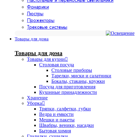
Настольные и переносные светильники
Фонарики
Люстры
Прожекторы
Трековые системы
Товары для дома
Товары для дома
Товары для кухни
Столовая посуда
Столовые приборы
Тарелки, миски и салатники
Бокалы, стаканы, кружки
Посуда для приготовления
Кухонные принадлежности
Хранение
Уборка
Тряпки, салфетки, губки
Ведра и емкости
Мешки и пакеты
Швабры, веники, насадки
Бытовая химия
Гладилки, сушилки