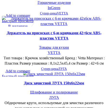
Горшочные изделия
InGreen
Супер-цена
VETTA
Add to compare
Быстрый просмотр
В желаемое
Держатель на присосках с 6-ю крючками 42×6см ABS-
пластик VETTA
Товары для кухни
VETTA
Тип товара : Крючок хозяйственный Бренд : Vetta Материал :
Пластик Размер упаковки : 8,1х2,5х45,4 см Размер : 42×6 см
Супер-цена
ЛУГА
Add to compare
Быстрый просмотр
В желаемое
Диск зачистной ЛУГА 150х6х22мм
Шлифование и полирование
ЛУГА
Обдирочные круги, используемые для зачистки различного