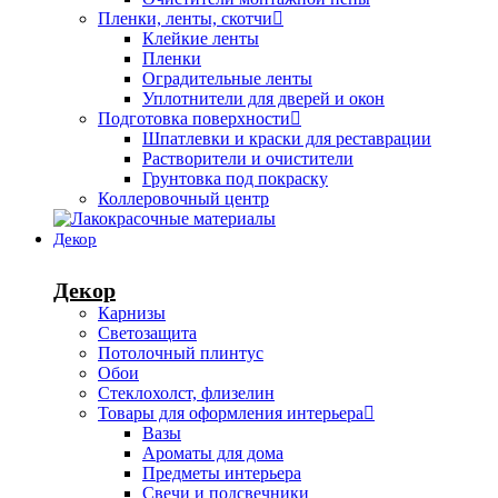
Пленки, ленты, скотчи
Клейкие ленты
Пленки
Оградительные ленты
Уплотнители для дверей и окон
Подготовка поверхности
Шпатлевки и краски для реставрации
Растворители и очистители
Грунтовка под покраску
Коллеровочный центр
Декор
Декор
Карнизы
Светозащита
Потолочный плинтус
Обои
Стеклохолст, флизелин
Товары для оформления интерьера
Вазы
Ароматы для дома
Предметы интерьера
Свечи и подсвечники