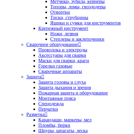
Метчики, зубила, кернеры
Топоры, ломы, гвоздодеры
Отвертки
Тиски, струбцины
Ящики и сумки для инструментов
Крепежный инструмент
Ножи, лезвия
Степлеры и заклепочники
Сварочное оборудование
Проволока и электроды
Аксессуары для сварки
Маски для сварки, краги
Горелки газовые
Сварочные аппараты
Защита
Защита головы и слуха
Защита дыхания и зрения
Пожарная защита и оборудование
Монтажные пояса
Спецодежда
Перчатки
Разметка
Карандаши, маркеры, мел
Пломбы, бирки
Шнуры, шпагаты, леска