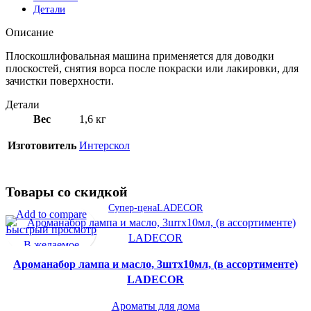
Детали
Описание
Плоскошлифовальная машина применяется для доводки
плоскостей, снятия ворса после покраски или лакировки, для
зачистки поверхности.
Детали
Вес
1,6 кг
Изготовитель
Интерскол
Товары со скидкой
Супер-цена
LADECOR
Add to compare
Быстрый просмотр
В желаемое
Ароманабор лампа и масло, 3штx10мл, (в ассортименте)
LADECOR
Ароматы для дома