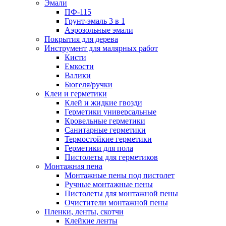
Эмали
ПФ-115
Грунт-эмаль 3 в 1
Аэрозольные эмали
Покрытия для дерева
Инструмент для малярных работ
Кисти
Емкости
Валики
Бюгеля/ручки
Клеи и герметики
Клей и жидкие гвозди
Герметики универсальные
Кровельные герметики
Санитарные герметики
Термостойкие герметики
Герметики для пола
Пистолеты для герметиков
Монтажная пена
Монтажные пены под пистолет
Ручные монтажные пены
Пистолеты для монтажной пены
Очистители монтажной пены
Пленки, ленты, скотчи
Клейкие ленты