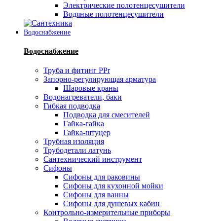
Электрические полотенцесушители
Водяные полотенцесушители
Водоснабжение
Водоснабжение
Труба и фитинг PPr
Запорно-регулирующая арматура
Шаровые краны
Водонагреватели, баки
Гибкая подводка
Подводка для смесителей
Гайка-гайка
Гайка-штуцер
Трубная изоляция
Трубодетали латунь
Сантехнический инструмент
Сифоны
Сифоны для раковины
Сифоны для кухонной мойки
Сифоны для ванны
Сифоны для душевых кабин
Контрольно-измерительные приборы