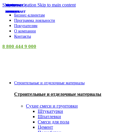
Skip to navigation
Skip to main content
TECH-KREP
СУПЕР-ЦЕНА
СУПЕР-ЦЕНА
СУПЕР-ЦЕНА
СУПЕР-ЦЕНА
СУПЕР-ЦЕНА
СУПЕР-ЦЕНА
СУПЕР-ЦЕНА
СУПЕР-ЦЕНА
СУПЕР-ЦЕНА
СУПЕР-ЦЕНА
СУПЕР-ЦЕНА
СУПЕР-ЦЕНА
НАКРЕПКО
PROCONNECT
АНИ ПЛАСТ
ISVET
ISVET
ISVET
ISVET
ISVET
ISVET
ISVET
КУРС
EKF
LADECOR
INGREEN
INGREEN
INGREEN
INGREEN
SPARK PLAST
SPARK PLAST
SPARK PLAST
AZARIO
VETTA
ЛУГА
Бизнес-клиентам
Программа лояльности
Покупателям
О компании
Контакты
8 800 444 9 000
Категории
Строительные и отделочные материалы
Строительные и отделочные материалы
Сухие смеси и грунтовки
Штукатурки
Шпатлевки
Смеси для пола
Цемент