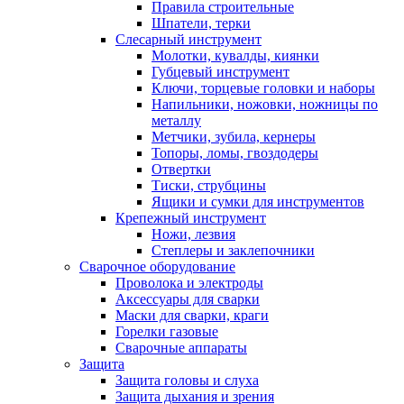
Правила строительные
Шпатели, терки
Слесарный инструмент
Молотки, кувалды, киянки
Губцевый инструмент
Ключи, торцевые головки и наборы
Напильники, ножовки, ножницы по
металлу
Метчики, зубила, кернеры
Топоры, ломы, гвоздодеры
Отвертки
Тиски, струбцины
Ящики и сумки для инструментов
Крепежный инструмент
Ножи, лезвия
Степлеры и заклепочники
Сварочное оборудование
Проволока и электроды
Аксессуары для сварки
Маски для сварки, краги
Горелки газовые
Сварочные аппараты
Защита
Защита головы и слуха
Защита дыхания и зрения