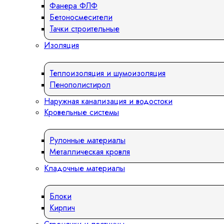
Фанера ФЛФ
Бетоносмесители
Тачки строительные
Изоляция
Теплоизоляция и шумоизоляция
Пенополистирол
Наружная канализация и водостоки
Кровельные системы
Рулонные материалы
Металлическая кровля
Кладочные материалы
Блоки
Кирпич