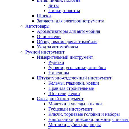
Биты, пилки, полотна
Биты
Пилки, полотна
Шнеки
Запчасти для электроинструмента
Автотовары
Ароматизаторы для автомобиля
Очистители
Оборудование для автомобиля
Уход за автомобилем
Ручной инструмент
Измерительный инструмент
Рулетки
Уровни, угольники, линейки
Нивелиры
Штукатурно-отделочный инструмент
Кельмы, гладилки, ковши
Правила строительные
Шпатели, терки
Слесарный инструмент
Молотки, кувалды, киянки
Губцевый инструмент
Ключи, торцевые головки и наборы
Напильники, ножовки, ножницы по мет
Метчики, зубила, кернеры