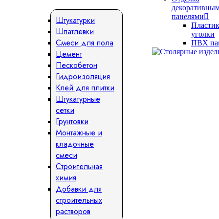
декоративны
панелями
Штукатурки
Пласти
Шпатлевки
уголки
Смеси для пола
ПВХ па
Цемент
Пескобетон
Гидроизоляция
Клей для плитки
Штукатурные
сетки
Грунтовки
Монтажные и
кладочные
смеси
Строительная
химия
Добавки для
строительных
растворов