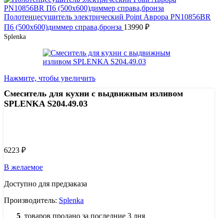
Полотенцесушитель электрический Point Аврора PN10856BR
П6 (500x600)диммер справа,бронза
13990
₽
Splenka
Нажмите, чтобы увеличить
Смеситель для кухни с выдвижным изливом
SPLENKA S204.49.03
Узнать цену 8 (800) 444-9-000
6223
₽
В желаемое
Доступно для предзаказа
Производитель:
Splenka
5
товаров продано за последние 3 дня