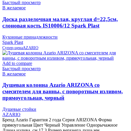
Быстрый просмотр
В желаемое
Доска разделочная малая, круглая d=22,5см,
слоновая кость IS10006/12 Spark Plast
Кухонные принадлежности
Spark Plast
Супер-цена
AZARIO
Add to compare
Быстрый просмотр
В желаемое
Душевая колонна Azario ARIZONA со
смесителем для ванны, с поворотным изливом,
прямоугольная, черный
Душевые стойки
AZARIO
Бренд Azario Гарантия 2 года Серия ARIZONA Форма
прямоугольная Цвет Черный Управление Однорычажное
Длина излива, см 17.3 Размер верхнего душа,мм