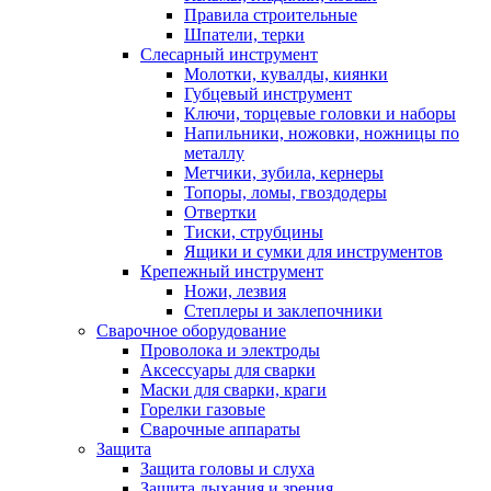
Правила строительные
Шпатели, терки
Слесарный инструмент
Молотки, кувалды, киянки
Губцевый инструмент
Ключи, торцевые головки и наборы
Напильники, ножовки, ножницы по
металлу
Метчики, зубила, кернеры
Топоры, ломы, гвоздодеры
Отвертки
Тиски, струбцины
Ящики и сумки для инструментов
Крепежный инструмент
Ножи, лезвия
Степлеры и заклепочники
Сварочное оборудование
Проволока и электроды
Аксессуары для сварки
Маски для сварки, краги
Горелки газовые
Сварочные аппараты
Защита
Защита головы и слуха
Защита дыхания и зрения