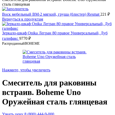
сталь глянцевая
Воск мебельный ВМ-2 мягкий, груша (блистер) Resmat
221
₽
Вернуться к продуктам
Зеркало-шкаф Onika Легран 80 правое Универсальный, Дуб
галифакс
9770
₽
Распроданный
BOHEME
Нажмите, чтобы увеличить
Смеситель для раковины
встраив. Boheme Uno
Оружейная сталь глянцевая
Узнать цену 8 (800) 444-9-000