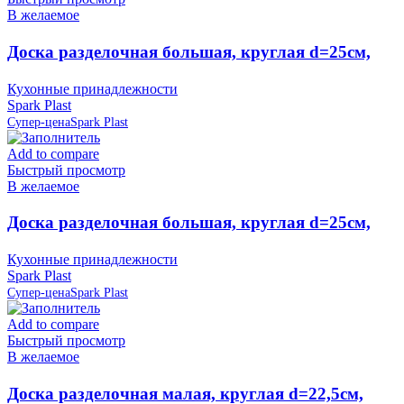
В желаемое
Доска разделочная большая, круглая d=25см,
серая IS10007/13 Spark Plast (аналог 819585)
Кухонные принадлежности
Spark Plast
Супер-цена
Spark Plast
Add to compare
Быстрый просмотр
В желаемое
Доска разделочная большая, круглая d=25см,
слоновая кость IS10007/12 Spark Plast (аналог
Кухонные принадлежности
819586)
Spark Plast
Супер-цена
Spark Plast
Add to compare
Быстрый просмотр
В желаемое
Доска разделочная малая, круглая d=22,5см,