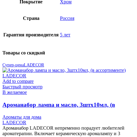
Покрытие
Хром
Страна
Россия
Гарантия производителя
5 лет
Товары со скидкой
Супер-цена
LADECOR
Add to compare
Быстрый просмотр
В желаемое
Ароманабор лампа и масло, 3штx10мл, (в
ассортименте) LADECOR
Ароматы для дома
LADECOR
Ароманабор LADECOR непременно порадует любителей
ароматерапии. Включает керамическую аромалампу и 3