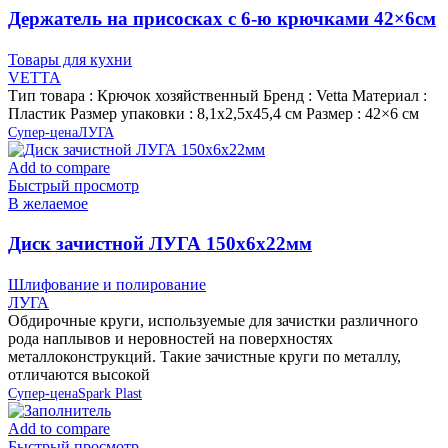
Держатель на присосках с 6-ю крючками 42×6см
ABS-пластик VETTA
Товары для кухни
VETTA
Тип товара : Крючок хозяйственный Бренд : Vetta Материал :
Пластик Размер упаковки : 8,1х2,5х45,4 см Размер : 42×6 см
Супер-цена
ЛУГА
Add to compare
Быстрый просмотр
В желаемое
Диск зачистной ЛУГА 150х6х22мм
Шлифование и полирование
ЛУГА
Обдирочные круги, используемые для зачистки различного
рода наплывов и неровностей на поверхностях
металлоконструкций. Такие зачистные круги по металлу,
отличаются высокой
Супер-цена
Spark Plast
Add to compare
Быстрый просмотр