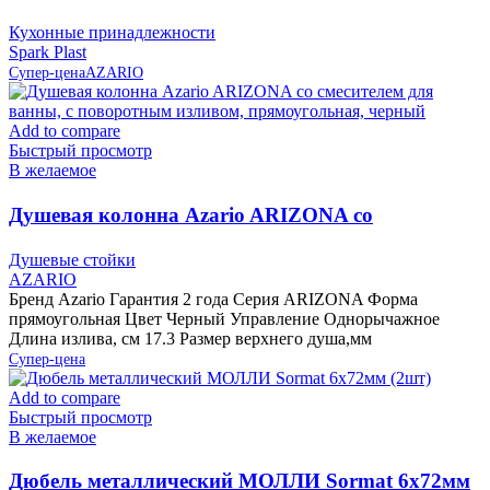
слоновая кость IS10006/12 Spark Plast
Кухонные принадлежности
Spark Plast
Супер-цена
AZARIO
Add to compare
Быстрый просмотр
В желаемое
Душевая колонна Azario ARIZONA со
смесителем для ванны, с поворотным изливом,
Душевые стойки
прямоугольная, черный
AZARIO
Бренд Azario Гарантия 2 года Серия ARIZONA Форма
прямоугольная Цвет Черный Управление Однорычажное
Длина излива, см 17.3 Размер верхнего душа,мм
Супер-цена
Add to compare
Быстрый просмотр
В желаемое
Дюбель металлический МОЛЛИ Sormat 6х72мм