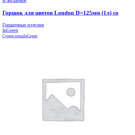
В желаемое
Горшок для цветов London D=125мм (1л) со
вставкой, Олива, пластик InGreen
Горшочные изделия
InGreen
Супер-цена
InGreen