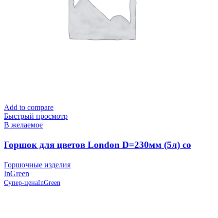
Add to compare
Быстрый просмотр
В желаемое
Горшок для цветов London D=230мм (5л) со
вставкой, Олива, пластик InGreen
Горшочные изделия
InGreen
Супер-цена
InGreen