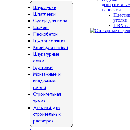
декоративны
Штукатурки
панелями
Шпатлевки
Пласти
Смеси для пола
уголки
ПВХ па
Цемент
Пескобетон
Гидроизоляция
Клей для плитки
Штукатурные
сетки
Грунтовки
Монтажные и
кладочные
смеси
Строительная
химия
Добавки для
строительных
растворов