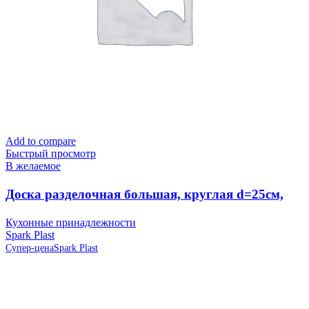
Add to compare
Быстрый просмотр
В желаемое
Доска разделочная большая, круглая d=25см,
слоновая кость IS10007/12 Spark Plast (аналог
Кухонные принадлежности
819586)
Spark Plast
Супер-цена
Spark Plast