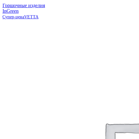
вставкой, Сливочный, пластик InGreen
Горшочные изделия
InGreen
Супер-цена
VETTA