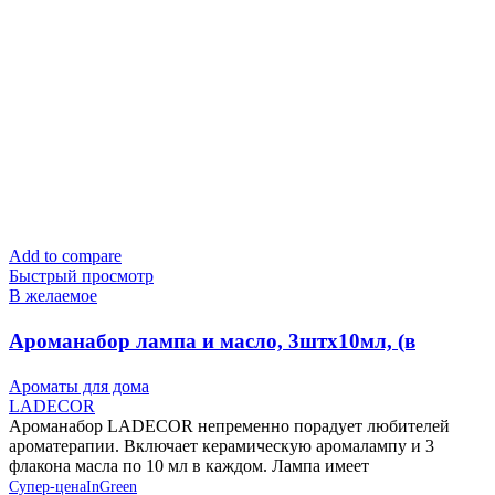
Add to compare
Быстрый просмотр
В желаемое
Ароманабор лампа и масло, 3штx10мл, (в
ассортименте) LADECOR
Ароматы для дома
LADECOR
Ароманабор LADECOR непременно порадует любителей
ароматерапии. Включает керамическую аромалампу и 3
флакона масла по 10 мл в каждом. Лампа имеет
Супер-цена
InGreen