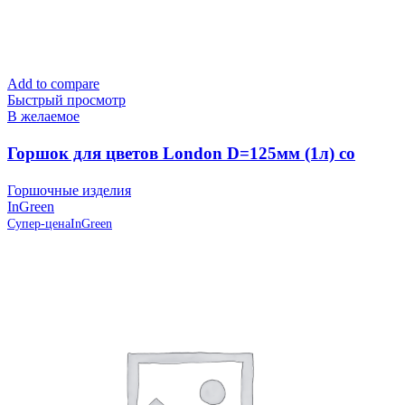
Add to compare
Быстрый просмотр
В желаемое
Горшок для цветов London D=125мм (1л) со
вставкой, Сливочный, пластик InGreen
Горшочные изделия
InGreen
Супер-цена
InGreen