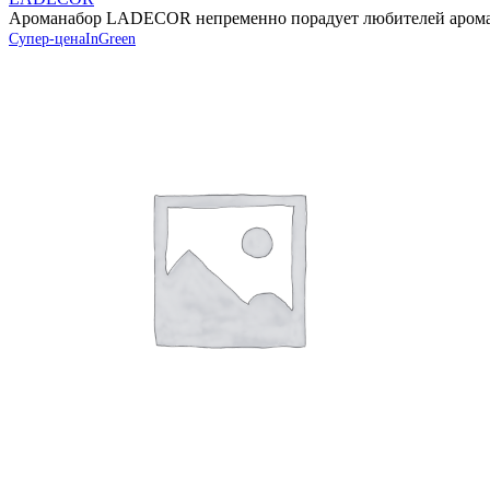
Ароманабор LADECOR непременно порадует любителей аромате
Супер-цена
InGreen