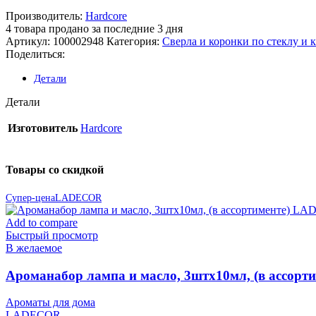
Производитель:
Hardcore
4
товара продано за последние 3 дня
Артикул:
100002948
Категория:
Сверла и коронки по стеклу и 
Поделиться:
Детали
Детали
Изготовитель
Hardcore
Товары со скидкой
Супер-цена
LADECOR
Add to compare
Быстрый просмотр
В желаемое
Ароманабор лампа и масло, 3штx10мл, (в ассор
Ароматы для дома
LADECOR