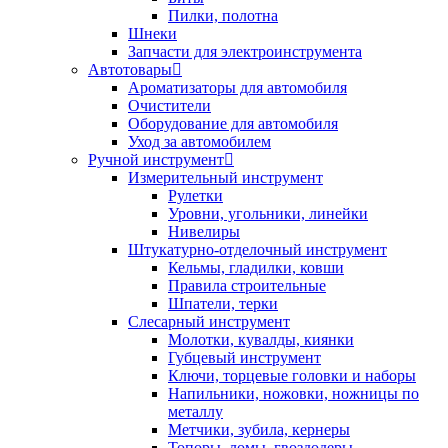
Пилки, полотна
Шнеки
Запчасти для электроинструмента
Автотовары
Ароматизаторы для автомобиля
Очистители
Оборудование для автомобиля
Уход за автомобилем
Ручной инструмент
Измерительный инструмент
Рулетки
Уровни, угольники, линейки
Нивелиры
Штукатурно-отделочный инструмент
Кельмы, гладилки, ковши
Правила строительные
Шпатели, терки
Слесарный инструмент
Молотки, кувалды, киянки
Губцевый инструмент
Ключи, торцевые головки и наборы
Напильники, ножовки, ножницы по
металлу
Метчики, зубила, кернеры
Топоры, ломы, гвоздодеры