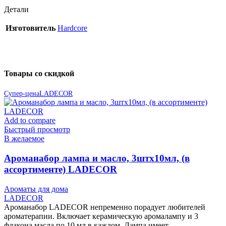
Детали
Изготовитель
Hardcore
Товары со скидкой
Супер-цена
LADECOR
Add to compare
Быстрый просмотр
В желаемое
Ароманабор лампа и масло, 3штx10мл, (в
ассортименте) LADECOR
Ароматы для дома
LADECOR
Ароманабор LADECOR непременно порадует любителей
ароматерапии. Включает керамическую аромалампу и 3
флакона масла по 10 мл в каждом. Лампа имеет