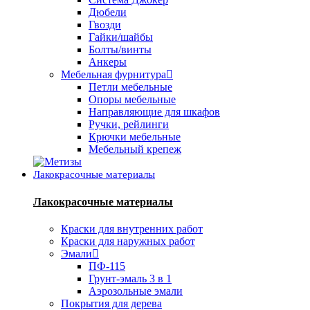
Дюбели
Гвозди
Гайки/шайбы
Болты/винты
Анкеры
Мебельная фурнитура
Петли мебельные
Опоры мебельные
Направляющие для шкафов
Ручки, рейлинги
Крючки мебельные
Мебельный крепеж
Лакокрасочные материалы
Лакокрасочные материалы
Краски для внутренних работ
Краски для наружных работ
Эмали
ПФ-115
Грунт-эмаль 3 в 1
Аэрозольные эмали
Покрытия для дерева