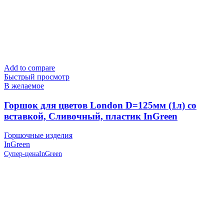
Add to compare
Быстрый просмотр
В желаемое
Горшок для цветов London D=125мм (1л) со
вставкой, Сливочный, пластик InGreen
Горшочные изделия
InGreen
Супер-цена
InGreen