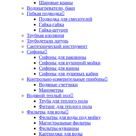
Шаровые краны
Водонагреватели, баки
Гибкая подводка
Подводка для смесителей
Гайка-гайка
Гайка-штуцер
Трубная изоляция
Трубодетали латунь
Сантехнический инструмент
Сифоны
Сифоны для раковины
Сифоны для кухонной мойки
Сифоны для ванны
Сифоны для душевых кабин
Контрольно-измерительные приборы
Водяные счетчики
Манометры
Водяной теплый пол
Труба для теплого пола
Фитинг для теплого пола
Фильтры для воды
Фильтры для воды под мойку
Магистральные фильтры
Фильтры-кувшины
Картриджи для воды