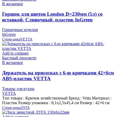
В желаемое
Горшок для цветов London D=230мм (5л) со
вставкой, Сливочный, пластик InGreen
Горшочные изделия
InGreen
Супер-цена
VETTA
Add to compare
Быстрый просмотр
В желаемое
Держатель на присосках с 6-ю крючками 42×6см
ABS-пластик VETTA
Товары для кухни
VETTA
Тип товара : Крючок хозяйственный Бренд : Vetta Материал :
Пластик Размер упаковки : 8,1х2,5х45,4 см Размер : 42×6 см
Супер-цена
ЛУГА
Add to compare