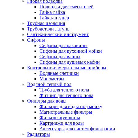
Гибкая подводка
Подводка для смесителей
Гайка-гайка
Гайка-штуцер
Трубная изоляция
Трубодетали латунь
Сантехнический инструмент
Сифоны
Сифоны для раковины
Сифоны для кухонной мойки
Сифоны для ванны
Сифоны для душевых кабин
Контрольно-измерительные приборы
Водяные счетчики
Манометры
Водяной теплый пол
Труба для теплого пола
Фитинг для теплого пола
Фильтры для воды
Фильтры для воды под мойку
Магистральные фильтры
Фильтры-кувшины
Картриджи для воды
Аксессуары для систем фильтрации
Радиаторы