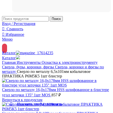
Поиск
Вход / Регистрация
Сравнить
Избранное
Меню
Каталог
Каталог
Главная
Инструменты
Оснастка к электроинструменту
Сверла, буры, коронки, фрезы
Сверла, коронки и фрезы по
металлу
Сверло по металлу 6,5х101мм кобальтовое
ПРАКТИКА Р6М5К5 1шт блистер
Сверло по металлу 16,0x178мм HSS шлифованное в блистере
угол заточки 135° 1шт MOS
857
₽
Вернуться к продуктам
Нажмите, чтобы увеличить