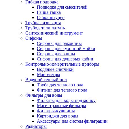
Гибкая подводка
Подводка для смесителей
Гайка-гайка
Гайка-штуцер
Трубная изоляция
Трубодетали латунь
Сантехнический инструмент
Сифоны
Сифоны для раковины
Сифоны для кухонной мойки
Сифоны для ванны
Сифоны для душевых кабин
Контрольно-измерительные приборы
Водяные счетчики
Манометры
Водяной теплый пол
Труба для теплого пола
Фитинг для теплого пола
Фильтры для воды
Фильтры для воды под мойку
Магистральные фильтры
Фильтры-кувшины
Картриджи для воды
Аксессуары для систем фильтрации
Радиаторы