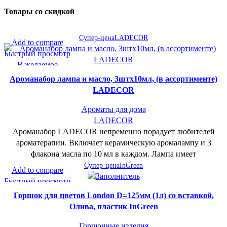
Товары со скидкой
Супер-цена
LADECOR
Add to compare
Быстрый просмотр
В желаемое
Ароманабор лампа и масло, 3штx10мл, (в ассортименте)
LADECOR
Ароматы для дома
LADECOR
Ароманабор LADECOR непременно порадует любителей
ароматерапии. Включает керамическую аромалампу и 3
флакона масла по 10 мл в каждом. Лампа имеет
Супер-цена
InGreen
Add to compare
Быстрый просмотр
В желаемое
Горшок для цветов London D=125мм (1л) со вставкой,
Олива, пластик InGreen
Горшочные изделия