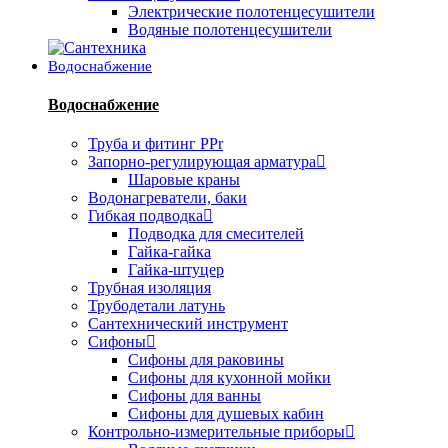
Электрические полотенцесушители
Водяные полотенцесушители
Водоснабжение
Водоснабжение
Труба и фитинг PPr
Запорно-регулирующая арматура
Шаровые краны
Водонагреватели, баки
Гибкая подводка
Подводка для смесителей
Гайка-гайка
Гайка-штуцер
Трубная изоляция
Трубодетали латунь
Сантехнический инструмент
Сифоны
Сифоны для раковины
Сифоны для кухонной мойки
Сифоны для ванны
Сифоны для душевых кабин
Контрольно-измерительные приборы