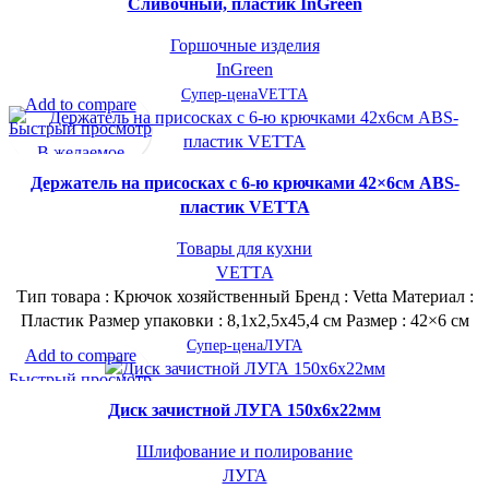
Сливочный, пластик InGreen
Горшочные изделия
InGreen
Супер-цена
VETTA
Add to compare
Быстрый просмотр
В желаемое
Держатель на присосках с 6-ю крючками 42×6см ABS-
пластик VETTA
Товары для кухни
VETTA
Тип товара : Крючок хозяйственный Бренд : Vetta Материал :
Пластик Размер упаковки : 8,1х2,5х45,4 см Размер : 42×6 см
Супер-цена
ЛУГА
Add to compare
Быстрый просмотр
В желаемое
Диск зачистной ЛУГА 150х6х22мм
Шлифование и полирование
ЛУГА