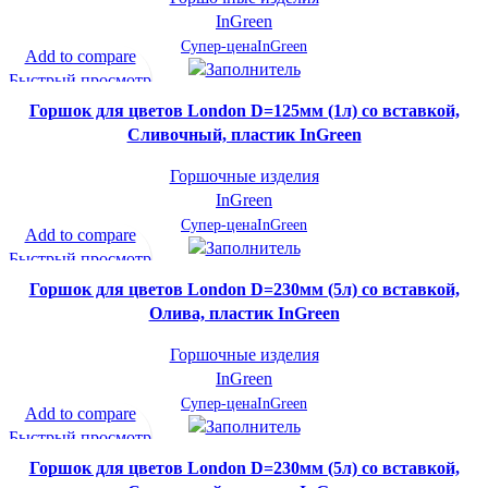
InGreen
Супер-цена
InGreen
Add to compare
Быстрый просмотр
В желаемое
Горшок для цветов London D=125мм (1л) со вставкой,
Сливочный, пластик InGreen
Горшочные изделия
InGreen
Супер-цена
InGreen
Add to compare
Быстрый просмотр
В желаемое
Горшок для цветов London D=230мм (5л) со вставкой,
Олива, пластик InGreen
Горшочные изделия
InGreen
Супер-цена
InGreen
Add to compare
Быстрый просмотр
В желаемое
Горшок для цветов London D=230мм (5л) со вставкой,