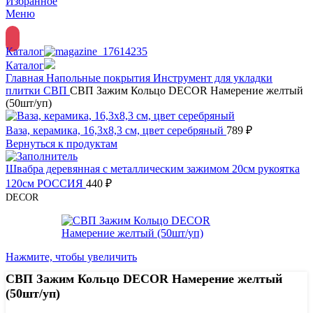
Избранное
Меню
Каталог
Каталог
Главная
Напольные покрытия
Инструмент для укладки
плитки
СВП
СВП Зажим Кольцо DECOR Намерение желтый
(50шт/уп)
Ваза, керамика, 16,3х8,3 см, цвет серебряный
789
₽
Вернуться к продуктам
Швабра деревянная с металлическим зажимом 20см рукоятка
120см РОССИЯ
440
₽
DECOR
Нажмите, чтобы увеличить
СВП Зажим Кольцо DECOR Намерение желтый
(50шт/уп)