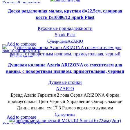
Быстрый просмотр
В желаемое
Доска разделочная малая, круглая d=22,5см, слоновая
кость IS10006/12 Spark Plast
Кухонные принадлежности
Spark Plast
Супер-цена
AZARIO
Add to compare
Быстрый просмотр
В желаемое
Душевая колонна Azario ARIZONA со смесителем для
ванны, с поворотным изливом, прямоугольная, черный
Душевые стойки
AZARIO
Бренд Azario Гарантия 2 года Серия ARIZONA Форма
прямоугольная Цвет Черный Управление Однорычажное
Длина излива, см 17.3 Размер верхнего душа,мм
Супер-цена
Add to compare
Быстрый просмотр
В желаемое