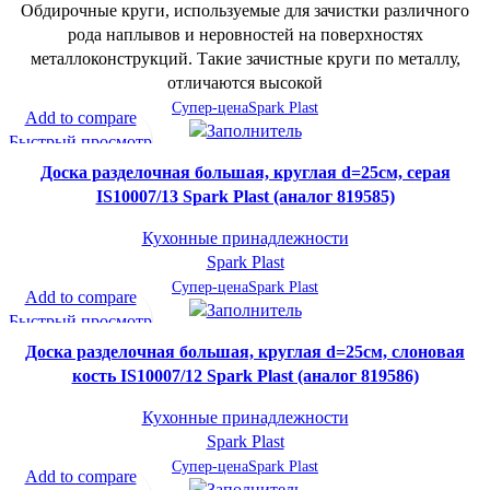
Обдирочные круги, используемые для зачистки различного
рода наплывов и неровностей на поверхностях
металлоконструкций. Такие зачистные круги по металлу,
отличаются высокой
Супер-цена
Spark Plast
Add to compare
Быстрый просмотр
В желаемое
Доска разделочная большая, круглая d=25см, серая
IS10007/13 Spark Plast (аналог 819585)
Кухонные принадлежности
Spark Plast
Супер-цена
Spark Plast
Add to compare
Быстрый просмотр
В желаемое
Доска разделочная большая, круглая d=25см, слоновая
кость IS10007/12 Spark Plast (аналог 819586)
Кухонные принадлежности
Spark Plast
Супер-цена
Spark Plast
Add to compare