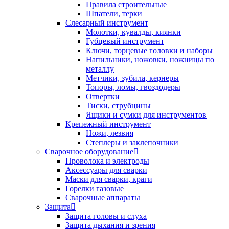
Правила строительные
Шпатели, терки
Слесарный инструмент
Молотки, кувалды, киянки
Губцевый инструмент
Ключи, торцевые головки и наборы
Напильники, ножовки, ножницы по
металлу
Метчики, зубила, кернеры
Топоры, ломы, гвоздодеры
Отвертки
Тиски, струбцины
Ящики и сумки для инструментов
Крепежный инструмент
Ножи, лезвия
Степлеры и заклепочники
Сварочное оборудование
Проволока и электроды
Аксессуары для сварки
Маски для сварки, краги
Горелки газовые
Сварочные аппараты
Защита
Защита головы и слуха
Защита дыхания и зрения