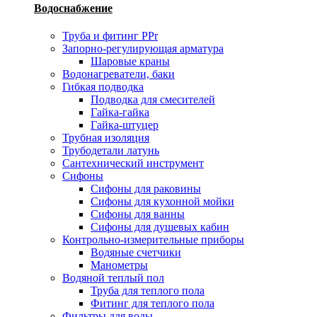
Водоснабжение
Труба и фитинг PPr
Запорно-регулирующая арматура
Шаровые краны
Водонагреватели, баки
Гибкая подводка
Подводка для смесителей
Гайка-гайка
Гайка-штуцер
Трубная изоляция
Трубодетали латунь
Сантехнический инструмент
Сифоны
Сифоны для раковины
Сифоны для кухонной мойки
Сифоны для ванны
Сифоны для душевых кабин
Контрольно-измерительные приборы
Водяные счетчики
Манометры
Водяной теплый пол
Труба для теплого пола
Фитинг для теплого пола
Фильтры для воды