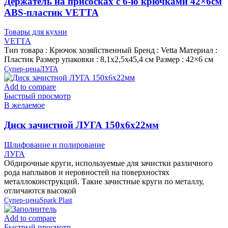
Держатель на присосках с 6-ю крючками 42×6см
ABS-пластик VETTA
Товары для кухни
VETTA
Тип товара : Крючок хозяйственный Бренд : Vetta Материал :
Пластик Размер упаковки : 8,1х2,5х45,4 см Размер : 42×6 см
Супер-цена
ЛУГА
Add to compare
Быстрый просмотр
В желаемое
Диск зачистной ЛУГА 150х6х22мм
Шлифование и полирование
ЛУГА
Обдирочные круги, используемые для зачистки различного
рода наплывов и неровностей на поверхностях
металлоконструкций. Такие зачистные круги по металлу,
отличаются высокой
Супер-цена
Spark Plast
Add to compare
Быстрый просмотр