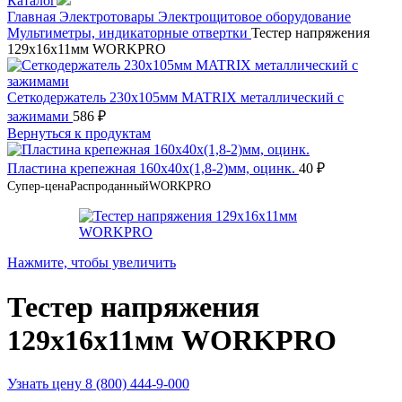
Каталог
Главная
Электротовары
Электрощитовое оборудование
Мультиметры, индикаторные отвертки
Тестер напряжения
129x16x11мм WORKPRO
Сеткодержатель 230х105мм MATRIX металлический с
зажимами
586
₽
Вернуться к продуктам
Пластина крепежная 160х40х(1,8-2)мм, оцинк.
40
₽
Супер-цена
Распроданный
WORKPRO
Нажмите, чтобы увеличить
Тестер напряжения
129x16x11мм WORKPRO
Узнать цену 8 (800) 444-9-000