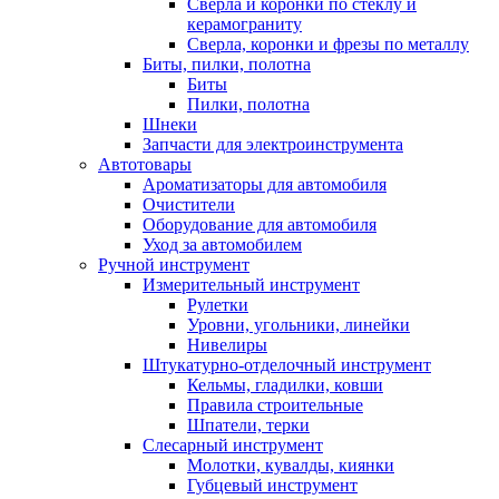
Сверла и коронки по стеклу и
керамограниту
Сверла, коронки и фрезы по металлу
Биты, пилки, полотна
Биты
Пилки, полотна
Шнеки
Запчасти для электроинструмента
Автотовары
Ароматизаторы для автомобиля
Очистители
Оборудование для автомобиля
Уход за автомобилем
Ручной инструмент
Измерительный инструмент
Рулетки
Уровни, угольники, линейки
Нивелиры
Штукатурно-отделочный инструмент
Кельмы, гладилки, ковши
Правила строительные
Шпатели, терки
Слесарный инструмент
Молотки, кувалды, киянки
Губцевый инструмент