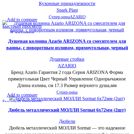
Кухонные принадлежности
Spark Plast
Супер-цена
AZARIO
Add to compare
Быстрый просмотр
В желаемое
Душевая колонна Azario ARIZONA со смесителем для
ванны, с поворотным изливом, прямоугольная, черный
Душевые стойки
AZARIO
Бренд Azario Гарантия 2 года Серия ARIZONA Форма
прямоугольная Цвет Черный Управление Однорычажное
Длина излива, см 17.3 Размер верхнего душа,мм
Супер-цена
Add to compare
Быстрый просмотр
В желаемое
Дюбель металлический МОЛЛИ Sormat 6х72мм (2шт)
Дюбели
Дюбель металлический МОЛЛИ Sormat — это надежное