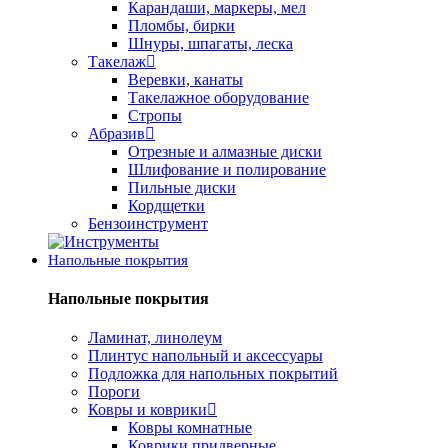
Карандаши, маркеры, мел
Пломбы, бирки
Шнуры, шпагаты, леска
Такелаж
Веревки, канаты
Такелажное оборудование
Стропы
Абразив
Отрезные и алмазные диски
Шлифование и полирование
Пильные диски
Кордщетки
Бензоинструмент
Напольные покрытия
Напольные покрытия
Ламинат, линолеум
Плинтус напольный и аксессуары
Подложка для напольных покрытий
Пороги
Ковры и коврики
Ковры комнатные
Коврики придверные