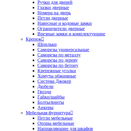
Ручки для дверей
Глазки дверные
Номера на дверь
Петли дверные
Навесные и кодовые замки
Ограничители дверные
Врезные замки и комплектующие
Крепеж
Шпильки
Саморезы универсальные
Саморезы по металлу
Саморезы по дереву
Саморезы по бетону
Крепежные уголки
Хомуты обжимные
Система Джокер
Дюбели
Гвозди
Гайки/шайбы
Болты/винты
Анкеры
Мебельная фурнитура
Петли мебельные
Опоры мебельные
Направляющие для шкафов