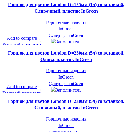
В желаемое
Горшок для цветов London D=125мм (1л) со вставкой,
Сливочный, пластик InGreen
Горшочные изделия
InGreen
Супер-цена
InGreen
Add to compare
Быстрый просмотр
В желаемое
Горшок для цветов London D=230мм (5л) со вставкой,
Олива, пластик InGreen
Горшочные изделия
InGreen
Супер-цена
InGreen
Add to compare
Быстрый просмотр
В желаемое
Горшок для цветов London D=230мм (5л) со вставкой,
Сливочный, пластик InGreen
Горшочные изделия
InGreen