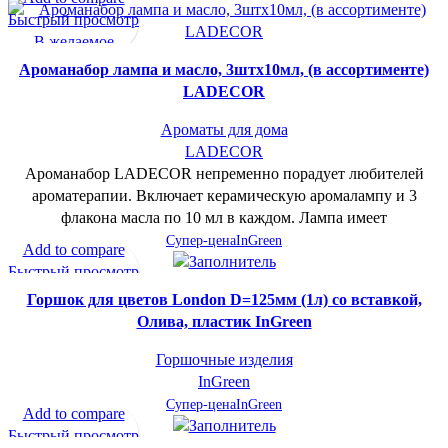
Быстрый просмотр
В желаемое
Ароманабор лампа и масло, 3штx10мл, (в ассортименте)
LADECOR
Ароматы для дома
LADECOR
Ароманабор LADECOR непременно порадует любителей
ароматерапии. Включает керамическую аромалампу и 3
флакона масла по 10 мл в каждом. Лампа имеет
Супер-цена
InGreen
Add to compare
Быстрый просмотр
В желаемое
Горшок для цветов London D=125мм (1л) со вставкой,
Олива, пластик InGreen
Горшочные изделия
InGreen
Супер-цена
InGreen
Add to compare
Быстрый просмотр