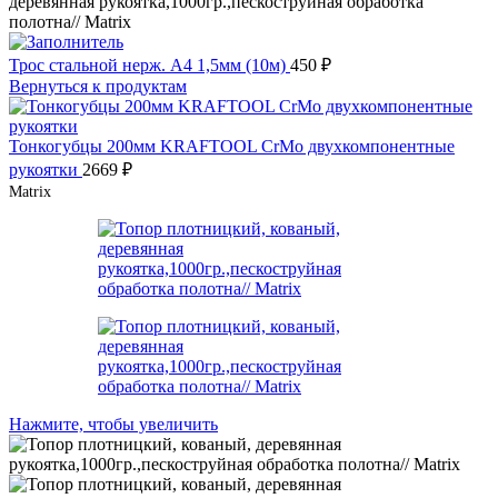
деревянная рукоятка,1000гр.,пескоструйная обработка
полотна// Matrix
Трос стальной нерж. А4 1,5мм (10м)
450
₽
Вернуться к продуктам
Тонкогубцы 200мм KRAFTOOL CrMo двухкомпонентные
рукоятки
2669
₽
Matrix
Нажмите, чтобы увеличить