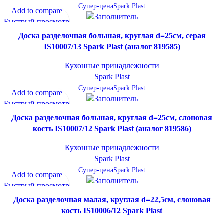
Супер-цена
Spark Plast
Add to compare
Быстрый просмотр
В желаемое
Доска разделочная большая, круглая d=25см, серая
IS10007/13 Spark Plast (аналог 819585)
Кухонные принадлежности
Spark Plast
Супер-цена
Spark Plast
Add to compare
Быстрый просмотр
В желаемое
Доска разделочная большая, круглая d=25см, слоновая
кость IS10007/12 Spark Plast (аналог 819586)
Кухонные принадлежности
Spark Plast
Супер-цена
Spark Plast
Add to compare
Быстрый просмотр
В желаемое
Доска разделочная малая, круглая d=22,5см, слоновая
кость IS10006/12 Spark Plast