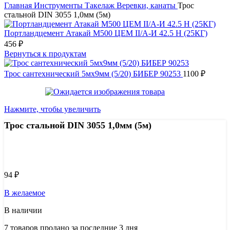
Главная
Инструменты
Такелаж
Веревки, канаты
Трос
стальной DIN 3055 1,0мм (5м)
Портландцемент Атакай М500 ЦЕМ II/А-И 42.5 Н (25КГ)
456
₽
Вернуться к продуктам
Трос сантехнический 5мх9мм (5/20) БИБЕР 90253
1100
₽
Нажмите, чтобы увеличить
Трос стальной DIN 3055 1,0мм (5м)
Узнать цену 8 (800) 444-9-000
94
₽
В желаемое
В наличии
7
товаров продано за последние 3 дня