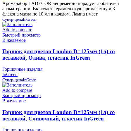
Ароманабор LADECOR непременно порадует любителей
ароматерапии. Включает керамическую аромалампу и 3
флакона масла по 10 мл в каждом. Лампа имеет
Супер-цена
InGreen
Add to compare
Быстрый просмотр
В желаемое
Горшок для цветов London D=125мм (1л) со
вставкой, Олива, пластик InGreen
Горшочные изделия
InGreen
Супер-цена
InGreen
Add to compare
Быстрый просмотр
В желаемое
Горшок для цветов London D=125мм (1л) со
вставкой, Сливочный, пластик InGreen
Горшочные изделия