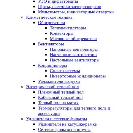
УЗО и дифавтоматы
Щиты, счетчики электроэнергии
Мультиметры, индикаторные отвертки
Климатическая техника
Обогреватели
Тепловентиляторы
Конвекторы
Масляные обогреватели
Вентиляторы
Напольные вентиляторы
Настенные вентиляторы
Настольные вентиляторы
Кондиционеры
Сплит-системы
Инверторные кондиционеры
Увлажнители воздуха
Электрический теплый пол
Пленочный теплый пол
Кабельный теплый пол
Теплый пол на матах
Терморегуляторы для тёплого пола и
аксессуары
Удлинители и сетевые фильтры
Удлинители на катушке/рамке
Сетевые фильтры и шнуры