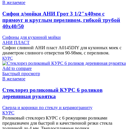
В желаемое
Cифон д/мойки АНИ Грот 3 1/2″х40мм с
прямоуг и круглым переливом, гибкой трубой
40х40/50
Сифоны для кухонной мойки
АНИ ПЛАСТ
Сифон сливной АНИ пласт A0145DIY для кухонных моек с
диаметром сливного отверстия 90-98мм, с переливом.
КУРС
Add to compare
Быстрый просмотр
В желаемое
Cтеклорез роликовый КУРС 6 роликов
деревянная рукоятка
Сверла и коронки по стеклу и керамограниту
КУРС
Роликовый стеклорез КУРС с 6 режущими роликами
предназначен для быстрой и качественной резки стекла
толщиной до 4 мм. Твердосплавные ролики