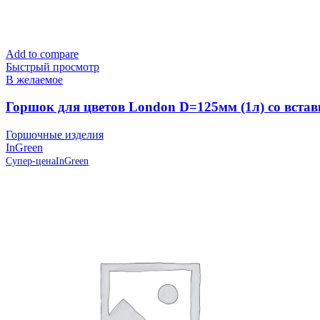
Add to compare
Быстрый просмотр
В желаемое
Горшок для цветов London D=125мм (1л) со встав
Горшочные изделия
InGreen
Супер-цена
InGreen