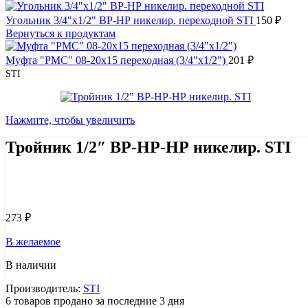
Угольник 3/4"х1/2" ВР-НР никелир. переходной STI
150
₽
Вернуться к продуктам
Муфта "РМС" 08-20х15 переходная (3/4"х1/2")
201
₽
STI
Нажмите, чтобы увеличить
Тройник 1/2″ ВР-НР-НР никелир. STI
Узнать цену 8 (800) 444-9-000
273
₽
В желаемое
В наличии
Производитель:
STI
6
товаров продано за последние 3 дня