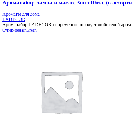
Ароманабор лампа и масло, 3штx10мл, (в ассор
Ароматы для дома
LADECOR
Ароманабор LADECOR непременно порадует любителей аромате
Супер-цена
InGreen