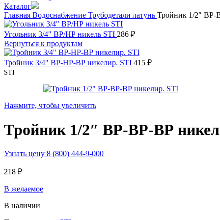
Каталог
Главная
Водоснабжение
Трубодетали латунь
Тройник 1/2″ ВР-
Угольник 3/4" ВР/НР никель STI
286
₽
Вернуться к продуктам
Тройник 3/4" ВР-НР-ВР никелир. STI
415
₽
STI
Нажмите, чтобы увеличить
Тройник 1/2″ ВР-ВР-ВР никел
Узнать цену 8 (800) 444-9-000
218
₽
В желаемое
В наличии