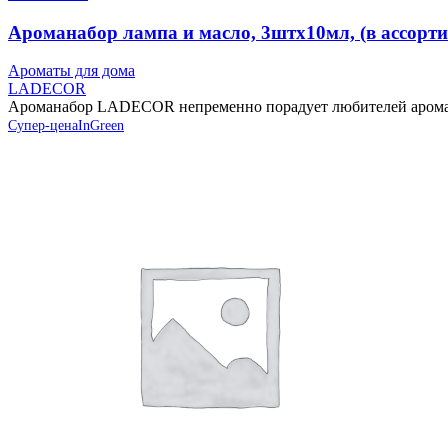
Ароманабор лампа и масло, 3штx10мл, (в ассор
Ароматы для дома
LADECOR
Ароманабор LADECOR непременно порадует любителей аромате
Супер-цена
InGreen