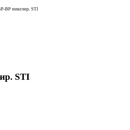
ВР-ВР никелир. STI
ир. STI