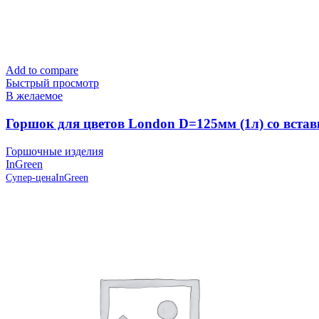
Add to compare
Быстрый просмотр
В желаемое
Горшок для цветов London D=125мм (1л) со встав
Горшочные изделия
InGreen
Супер-цена
InGreen