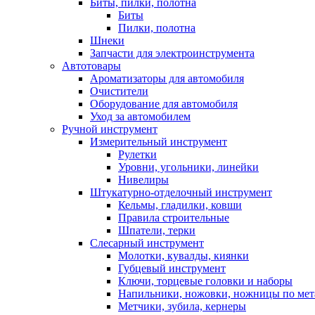
Биты, пилки, полотна
Биты
Пилки, полотна
Шнеки
Запчасти для электроинструмента
Автотовары
Ароматизаторы для автомобиля
Очистители
Оборудование для автомобиля
Уход за автомобилем
Ручной инструмент
Измерительный инструмент
Рулетки
Уровни, угольники, линейки
Нивелиры
Штукатурно-отделочный инструмент
Кельмы, гладилки, ковши
Правила строительные
Шпатели, терки
Слесарный инструмент
Молотки, кувалды, киянки
Губцевый инструмент
Ключи, торцевые головки и наборы
Напильники, ножовки, ножницы по мет
Метчики, зубила, кернеры