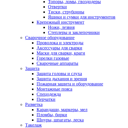
Топоры, ломы, гвоздодеры
Отвертки
Тиски, струбцины
Ящики и сумки для инструментов
Крепежный инструмент
Ножи, лезвия
Степлеры и заклепочники
Сварочное оборудование
Проволока и электроды
Аксессуары для сварки
Маски для сварки, краги
Горелки газовые
Сварочные аппараты
Защита
Защита головы и слуха
Защита дыхания и зрения
Пожарная защита и оборудование
Монтажные пояса
Спецодежда
Перчатки
Разметка
Карандаши, маркеры, мел
Пломбы, бирки
Шнуры, шпагаты, леска
Такелаж