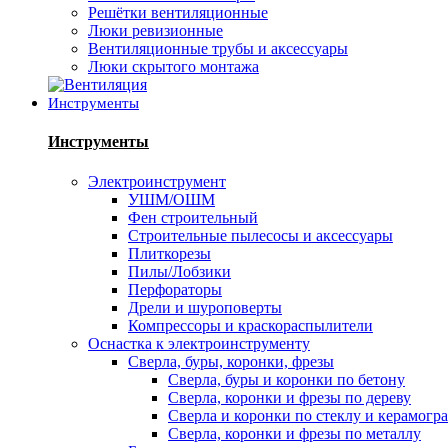
Решётки вентиляционные
Люки ревизионные
Вентиляционные трубы и аксессуары
Люки скрытого монтажа
Инструменты
Инструменты
Электроинструмент
УШМ/ОШМ
Фен строительный
Строительные пылесосы и аксессуары
Плиткорезы
Пилы/Лобзики
Перфораторы
Дрели и шуроповерты
Компрессоры и краскораспылители
Оснастка к электроинструменту
Сверла, буры, коронки, фрезы
Сверла, буры и коронки по бетону
Сверла, коронки и фрезы по дереву
Сверла и коронки по стеклу и керамогр
Сверла, коронки и фрезы по металлу