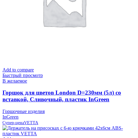
Add to compare
Быстрый просмотр
В желаемое
Горшок для цветов London D=230мм (5л) со
вставкой, Сливочный, пластик InGreen
Горшочные изделия
InGreen
Супер-цена
VETTA