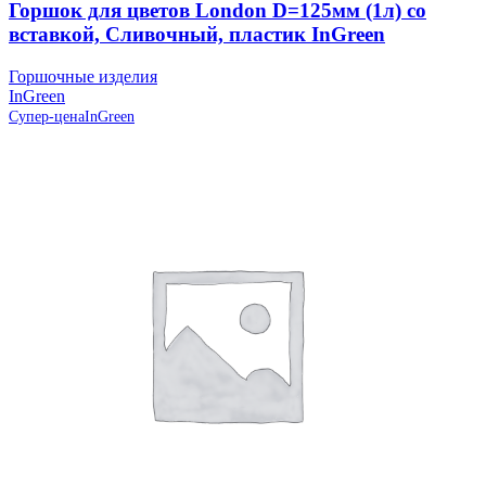
Горшок для цветов London D=125мм (1л) со
вставкой, Сливочный, пластик InGreen
Горшочные изделия
InGreen
Супер-цена
InGreen