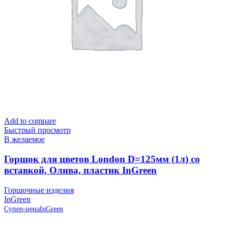
Add to compare
Быстрый просмотр
В желаемое
Горшок для цветов London D=125мм (1л) со
вставкой, Олива, пластик InGreen
Горшочные изделия
InGreen
Супер-цена
InGreen