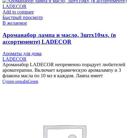
Add to compare
Быстрый просмотр
В желаемое
Ароманабор лампа и масло, 3штx10мл, (в
ассортименте) LADECOR
Ароматы для дома
LADECOR
Ароманабор LADECOR непременно порадует любителей
ароматерапии. Включает керамическую аромалампу и 3
флакона масла по 10 мл в каждом. Лампа имеет
Супер-цена
InGreen