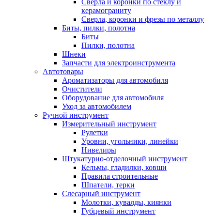
Сверла и коронки по стеклу и
керамограниту
Сверла, коронки и фрезы по металлу
Биты, пилки, полотна
Биты
Пилки, полотна
Шнеки
Запчасти для электроинструмента
Автотовары
Ароматизаторы для автомобиля
Очистители
Оборудование для автомобиля
Уход за автомобилем
Ручной инструмент
Измерительный инструмент
Рулетки
Уровни, угольники, линейки
Нивелиры
Штукатурно-отделочный инструмент
Кельмы, гладилки, ковши
Правила строительные
Шпатели, терки
Слесарный инструмент
Молотки, кувалды, киянки
Губцевый инструмент