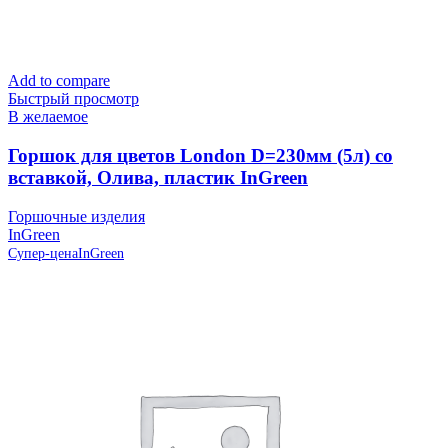
Add to compare
Быстрый просмотр
В желаемое
Горшок для цветов London D=230мм (5л) со
вставкой, Олива, пластик InGreen
Горшочные изделия
InGreen
Супер-цена
InGreen