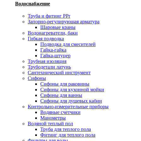
Водоснабжение
Труба и фитинг PPr
Запорно-регулирующая арматура
Шаровые краны
Водонагреватели, баки
Гибкая подводка
Подводка для смесителей
Гайка-гайка
Гайка-штуцер
Трубная изоляция
Трубодетали латунь
Сантехнический инструмент
Сифоны
Сифоны для раковины
Сифоны для кухонной мойки
Сифоны для ванны
Сифоны для душевых кабин
Контрольно-измерительные приборы
Водяные счетчики
Манометры
Водяной теплый пол
Труба для теплого пола
Фитинг для теплого пола
Фильтры для воды