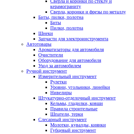
Сверла и коронки по стеклу и
керамограниту
Сверла, коронки и фрезы по металлу
Биты, пилки, полотна
Биты
Пилки, полотна
Шнеки
Запчасти для электроинструмента
Автотовары
Ароматизаторы для автомобиля
Очистители
Оборудование для автомобиля
Уход за автомобилем
Ручной инструмент
Измерительный инструмент
Рулетки
Уровни, угольники, линейки
Нивелиры
Штукатурно-отделочный инструмент
Кельмы, гладилки, ковши
Правила строительные
Шпатели, терки
Слесарный инструмент
Молотки, кувалды, киянки
Губцевый инструмент