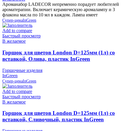
Ароманабор LADECOR непременно порадует любителей
ароматерапии. Включает керамическую аромалампу и 3
флакона масла по 10 мл в каждом. Лампа имеет
Супер-цена
InGreen
Add to compare
Быстрый просмотр
В желаемое
Горшок для цветов London D=125мм (1л) со
вставкой, Олива, пластик InGreen
Горшочные изделия
InGreen
Супер-цена
InGreen
Add to compare
Быстрый просмотр
В желаемое
Горшок для цветов London D=125мм (1л) со
вставкой, Сливочный, пластик InGreen
Горшочные изделия