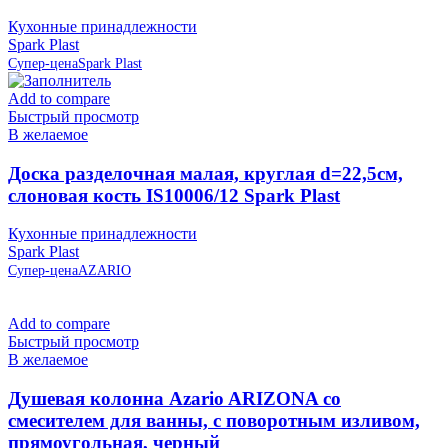
Кухонные принадлежности
Spark Plast
Супер-цена
Spark Plast
Add to compare
Быстрый просмотр
В желаемое
Доска разделочная малая, круглая d=22,5см,
слоновая кость IS10006/12 Spark Plast
Кухонные принадлежности
Spark Plast
Супер-цена
AZARIO
Add to compare
Быстрый просмотр
В желаемое
Душевая колонна Azario ARIZONA со
смесителем для ванны, с поворотным изливом,
прямоугольная, черный