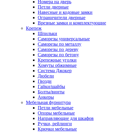
Номера на дверь
Петли дверные
Навесные и кодовые замки
Ограничители дверные
Врезные замки и комплектующие
Крепеж
Шпильки
Саморезы универсальные
Саморезы по металлу
Саморезы по дереву
Саморезы по бетону
Крепежные уголки
Хомуты обжимные
Система Джокер
Дюбели
Гвозди
Гайки/шайбы
Болты/винты
Анкеры
Мебельная фурнитура
Петли мебельные
Опоры мебельные
Направляющие для шкафов
Ручки, рейлинги
Крючки мебельные