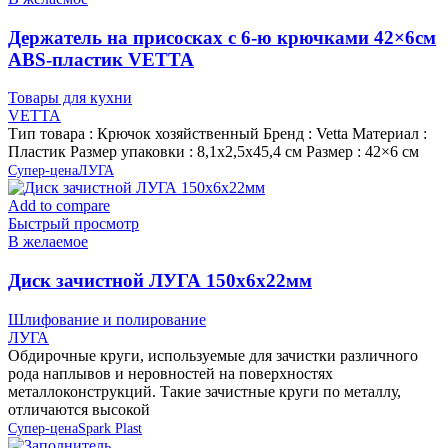
Держатель на присосках с 6-ю крючками 42×6см
ABS-пластик VETTA
Товары для кухни
VETTA
Тип товара : Крючок хозяйственный Бренд : Vetta Материал :
Пластик Размер упаковки : 8,1х2,5х45,4 см Размер : 42×6 см
Супер-цена
ЛУГА
Add to compare
Быстрый просмотр
В желаемое
Диск зачистной ЛУГА 150х6х22мм
Шлифование и полирование
ЛУГА
Обдирочные круги, используемые для зачистки различного
рода наплывов и неровностей на поверхностях
металлоконструкций. Такие зачистные круги по металлу,
отличаются высокой
Супер-цена
Spark Plast