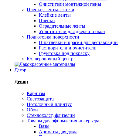
Очистители монтажной пены
Пленки, ленты, скотчи
Клейкие ленты
Пленки
Оградительные ленты
Уплотнители для дверей и окон
Подготовка поверхности
Шпатлевки и краски для реставрации
Растворители и очистители
Грунтовка под покраску
Коллеровочный центр
Декор
Декор
Карнизы
Светозащита
Потолочный плинтус
Обои
Стеклохолст, флизелин
Товары для оформления интерьера
Вазы
Ароматы для дома