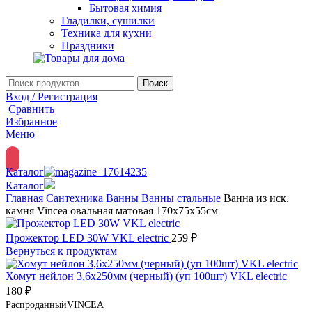
Бытовая химия
Гладилки, сушилки
Техника для кухни
Праздники
Поиск
Вход / Регистрация
Сравнить
Избранное
Меню
Каталог
Каталог
Главная
Сантехника
Ванны
Ванны стальные
Ванна из иск.
камня Vincea овальная матовая 170х75х55см
Прожектор LED 30W VKL electric
259
₽
Вернуться к продуктам
Хомут нейлон 3,6х250мм (черный) (уп 100шт) VKL electric
180
₽
Распроданный
VINCEA