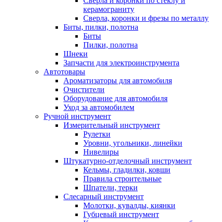
Сверла и коронки по стеклу и
керамограниту
Сверла, коронки и фрезы по металлу
Биты, пилки, полотна
Биты
Пилки, полотна
Шнеки
Запчасти для электроинструмента
Автотовары
Ароматизаторы для автомобиля
Очистители
Оборудование для автомобиля
Уход за автомобилем
Ручной инструмент
Измерительный инструмент
Рулетки
Уровни, угольники, линейки
Нивелиры
Штукатурно-отделочный инструмент
Кельмы, гладилки, ковши
Правила строительные
Шпатели, терки
Слесарный инструмент
Молотки, кувалды, киянки
Губцевый инструмент