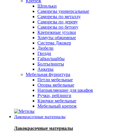
Крепеж
Шпильки
Саморезы универсальные
Саморезы по металлу
Саморезы по дереву
Саморезы по бетону
Крепежные уголки
Хомуты обжимные
Система Джокер
Дюбели
Гвозди
Гайки/шайбы
Болты/винты
Анкеры
Мебельная фурнитура
Петли мебельные
Опоры мебельные
Направляющие для шкафов
Ручки, рейлинги
Крючки мебельные
Мебельный крепеж
Лакокрасочные материалы
Лакокрасочные материалы