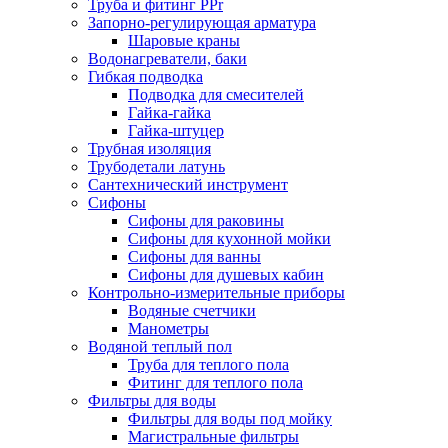
Труба и фитинг PPr
Запорно-регулирующая арматура
Шаровые краны
Водонагреватели, баки
Гибкая подводка
Подводка для смесителей
Гайка-гайка
Гайка-штуцер
Трубная изоляция
Трубодетали латунь
Сантехнический инструмент
Сифоны
Сифоны для раковины
Сифоны для кухонной мойки
Сифоны для ванны
Сифоны для душевых кабин
Контрольно-измерительные приборы
Водяные счетчики
Манометры
Водяной теплый пол
Труба для теплого пола
Фитинг для теплого пола
Фильтры для воды
Фильтры для воды под мойку
Магистральные фильтры