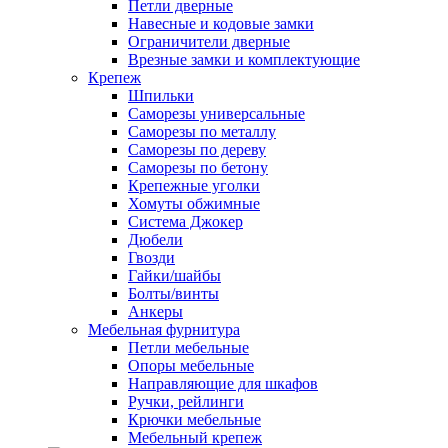
Петли дверные
Навесные и кодовые замки
Ограничители дверные
Врезные замки и комплектующие
Крепеж
Шпильки
Саморезы универсальные
Саморезы по металлу
Саморезы по дереву
Саморезы по бетону
Крепежные уголки
Хомуты обжимные
Система Джокер
Дюбели
Гвозди
Гайки/шайбы
Болты/винты
Анкеры
Мебельная фурнитура
Петли мебельные
Опоры мебельные
Направляющие для шкафов
Ручки, рейлинги
Крючки мебельные
Мебельный крепеж