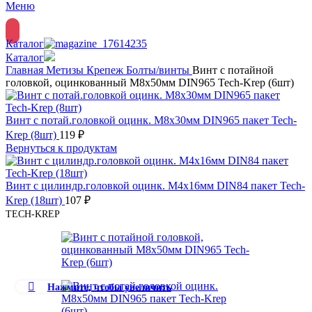
Меню
Каталог
Каталог
Главная
Метизы
Крепеж
Болты/винты
Винт с потайной
головкой, оцинкованный М8х50мм DIN965 Tech-Krep (6шт)
Винт с потай.головкой оцинк. М8х30мм DIN965 пакет Tech-
Krep (8шт)
119
₽
Вернуться к продуктам
Винт с цилиндр.головкой оцинк. М4х16мм DIN84 пакет Tech-
Krep (18шт)
107
₽
TECH-KREP
Нажмите, чтобы увеличить