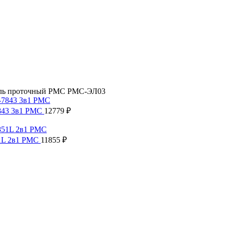
ель проточный РМС РМС-ЭЛ03
7843 3в1 РМС
12779
₽
51L 2в1 РМС
11855
₽