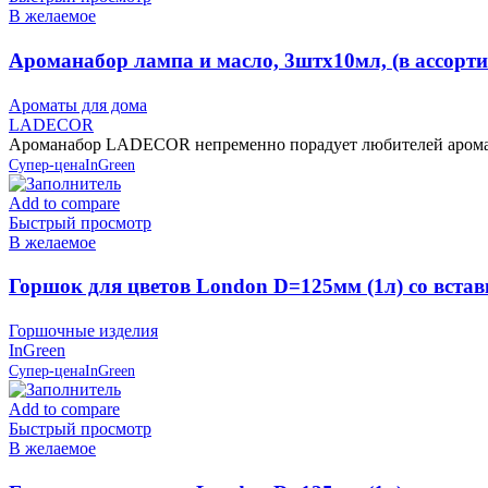
В желаемое
Ароманабор лампа и масло, 3штx10мл, (в ассор
Ароматы для дома
LADECOR
Ароманабор LADECOR непременно порадует любителей аромате
Супер-цена
InGreen
Add to compare
Быстрый просмотр
В желаемое
Горшок для цветов London D=125мм (1л) со встав
Горшочные изделия
InGreen
Супер-цена
InGreen
Add to compare
Быстрый просмотр
В желаемое